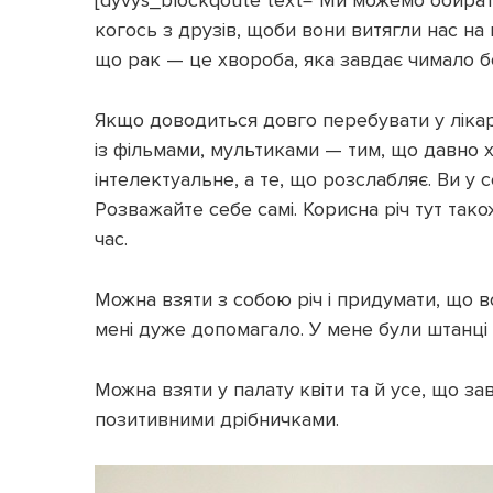
[dyvys_blockqoute text="Ми можемо обирати
когось з друзів, щоби вони витягли нас на 
що рак — це хвороба, яка завдає чимало бо
Якщо доводиться довго перебувати у лікар
із фільмами, мультиками — тим, що давно х
інтелектуальне, а те, що розслабляє. Ви у с
Розважайте себе самі. Корисна річ тут та
час.
Можна взяти з собою річ і придумати, що в
мені дуже допомагало. У мене були штанці
Можна взяти у палату квіти та й усе, що з
позитивними дрібничками.