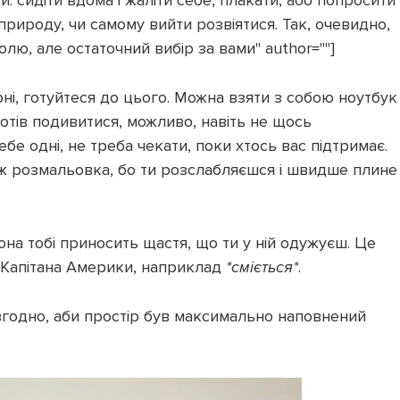
: сидіти вдома і жаліти себе, плакати, або попросити
природу, чи самому вийти розвіятися. Так, очевидно,
лю, але остаточний вибір за вами" author=""]
ні, готуйтеся до цього. Можна взяти з собою ноутбук
отів подивитися, можливо, навіть не щось
ебе одні, не треба чекати, поки хтось вас підтримає.
кож розмальовка, бо ти розслабляєшся і швидше плине
она тобі приносить щастя, що ти у ній одужуєш. Це
 Капітана Америки, наприклад
*сміється*
.
авгодно, аби простір був максимально наповнений