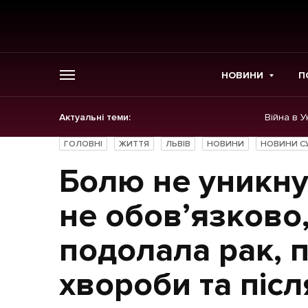
НОВИНИ
П
Актуальні теми:
Війна в У
ГОЛОВНЕ
ГОЛОВНІ
ЖИТТЯ
ЛЬВІВ
НОВИНИ
НОВИНИ С
Новини
Болю не уникну
Політика
не обов’язково,
Економіка
подолала рак, п
Бізнес
хвороби та післ