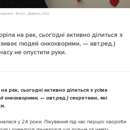
шенко. Фото: Дивись.info
ріла на рак, сьогодні активно ділиться з
зиває людей онкохворими, — авт.ред.)
часу не опустити руки.
на рак, сьогодні активно ділиться з усіма
й онкохворими, — авт.ред.)
секретами, які
и.
налася у 24 роки. Лікування під час першої хвороби
див і довелося лікуватися ще довше та навіть