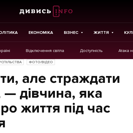
ОЛІТИКА
ЕКОНОМІКА
БІЗНЕС
ЖИТТЯ
КУЛ
країні
Відключення світла
Доступність
Атака 
ІНШЕ
УСПІЛЬСТВА
ФОТО/ВІДЕО
Інтерв'ю
ти, але страждати
Картки
 — дівчина, яка
Репортаж
ро життя під час
Розслідування
Погляди
я
Ініціативи