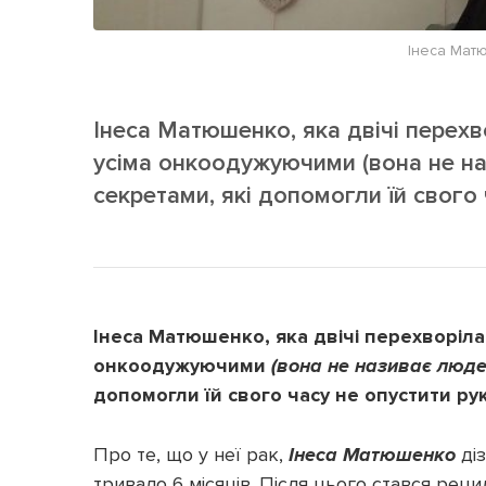
Інеса Матю
Інеса Матюшенко, яка двічі перехво
усіма онкоодужуючими (вона не на
секретами, які допомогли їй свого 
Інеса Матюшенко, яка двічі перехворіла 
онкоодужуючими
(вона не називає люде
допомогли їй свого часу не опустити рук
Про те, що у неї рак,
Інеса Матюшенко
діз
тривало 6 місяців. Після цього стався реци