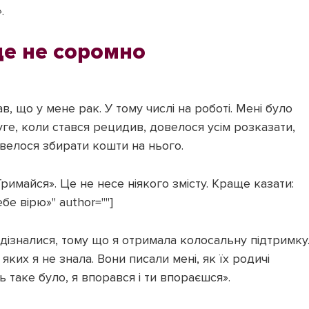
»
.
це не соромно
в, що у мене рак. У тому числі на роботі. Мені було
уге, коли стався рецидив, довелося усім розказати,
велося збирати кошти на нього.
римайся». Це не несе ніякого змісту. Краще казати:
бе вірю»" author=""]
 дізналися, тому що я отримала колосальну підтримку
 яких я не знала. Вони писали мені, як їх родичі
ь таке було, я впорався і ти впораєшся».