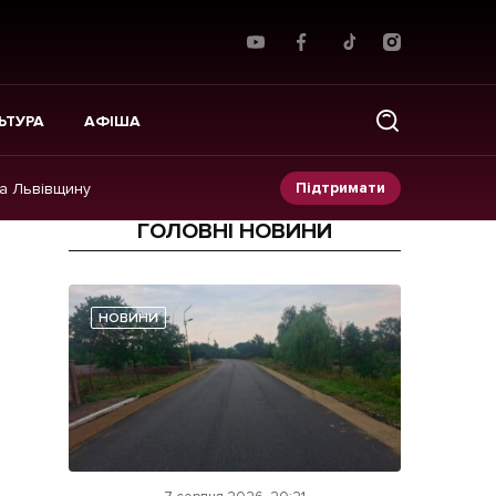
ЬТУРА
АФІША
Підтримати
на Львівщину
ГОЛОВНІ НОВИНИ
Прес-релізи
Фото/Відео
НОВИНИ
Made in Lviv