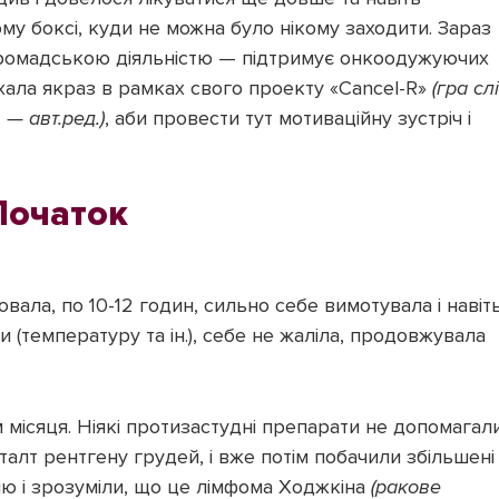
у боксі, куди не можна було нікому заходити. Зараз
 громадською діяльністю — підтримує онкоодужуючих
иїхала якраз в рамках свого проекту «Cancel-R»
(гра сл
 — авт.ред.)
, аби провести тут мотиваційну зустріч і
Початок
ювала, по 10-12 годин, сильно себе вимотувала і навіт
 (температуру та ін.), себе не жаліла, продовжувала
місяця. Ніякі протизастудні препарати не допомагали
алт рентгену грудей, і вже потім побачили збільшені
ію і зрозуміли, що це лімфома Ходжкіна
(ракове