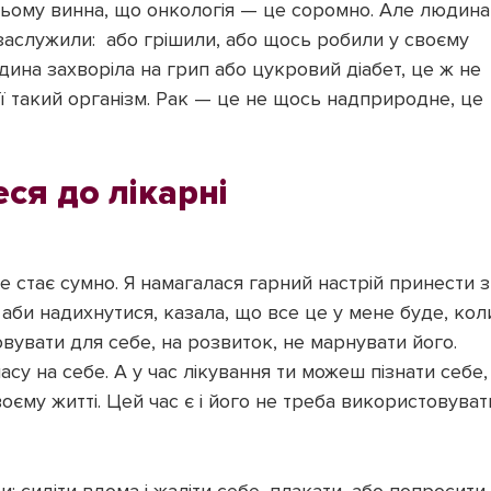
 цьому винна, що онкологія — це соромно. Але людина
 заслужили: або грішили, або щось робили у своєму
дина захворіла на грип або цукровий діабет, це ж не
еї такий організм. Рак — це не щось надприродне, це
еся до лікарні
же стає сумно. Я намагалася гарний настрій принести з
аби надихнутися, казала, що все це у мене буде, кол
вувати для себе, на розвиток, не марнувати його.
су на себе. А у час лікування ти можеш пізнати себе,
оєму житті. Цей час є і його не треба використовуват