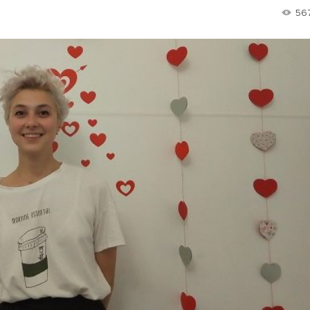
56
Лонгріди
[email protected]
Рекл
Політика конфіденційност