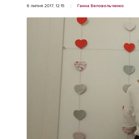
Життя
6 липня 2017, 12:15
Ганна Беловольченко
Культура
Афіша