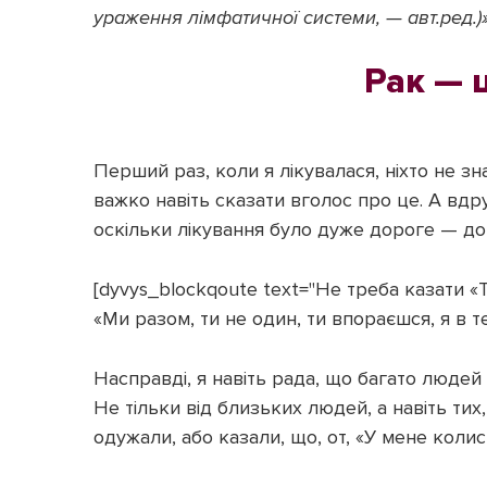
ураження лімфатичної системи, — авт.ред.)
Рак — 
Перший раз, коли я лікувалася, ніхто не зна
важко навіть сказати вголос про це. А вдр
оскільки лікування було дуже дороге — до
[dyvys_blockqoute text="Не треба казати «Т
«Ми разом, ти не один, ти впораєшся, я в те
Насправді, я навіть рада, що багато людей
Не тільки від близьких людей, а навіть тих,
одужали, або казали, що, от, «У мене колис