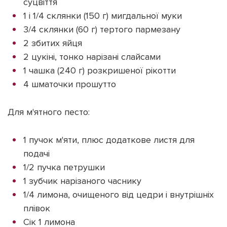
суцвіття
1 і 1/4 склянки (150 г) мигдальної муки
3/4 склянки (60 г) тертого пармезану
2 збитих яйця
2 цукіні, тонко нарізані слайсами
1 чашка (240 г) розкришеної рікотти
4 шматочки прошутто
Для м'ятного песто:
1 пучок м'яти, плюс додаткове листя для
подачі
1/2 пучка петрушки
1 зубчик нарізаного часнику
1/4 лимона, очищеного від цедри і внутрішніх
плівок
Сік 1 лимона