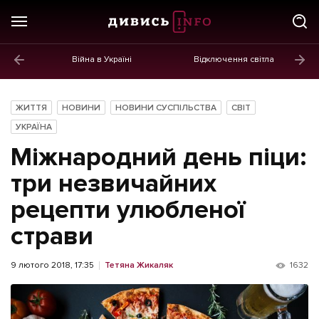
Війна в Україні
Відключення світла
ГОЛОВНЕ
Новини
ЖИТТЯ
НОВИНИ
НОВИНИ СУСПІЛЬСТВА
СВІТ
Політика
УКРАЇНА
Міжнародний день піци:
Економіка
три незвичайних
Бізнес
рецепти улюбленої
Життя
страви
Культура
9 лютого 2018, 17:35
Тетяна Жикаляк
1632
Афіша