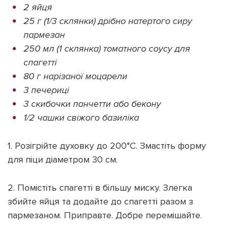
2 яйця
25 г (1/3 склянки) дрібно натертого сиру
пармезан
250 мл (1 склянка) томатного соусу для
спагетті
80 г нарізаної моцарели
3 печериці
3 скибочки панчетти або бекону
1/2 чашки свіжого базиліка
1. Розігрійте духовку до 200°C. Змастіть форму
для піци діаметром 30 см.
2. Помістіть спагетті в більшу миску. Злегка
збийте яйця та додайте до спагетті разом з
пармезаном. Приправте. Добре перемішайте.