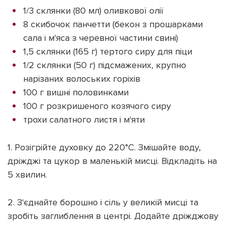
1/3 склянки (80 мл) оливкової олії
8 скибочок панчетти (бекон з прошарками
сала і м'яса з черевної частини свині)
1,5 склянки (165 г) тертого сиру для піци
1/2 склянки (50 г) підсмажених, крупно
нарізаних волоських горіхів
100 г вишні половинками
100 г розкришеного козячого сиру
трохи салатного листя і м'яти
1. Розігрійте духовку до 220°C. Змішайте воду,
дріжджі та цукор в маленькій мисці. Відкладіть на
5 хвилин.
2. З'єднайте борошно і сіль у великій мисці та
зробіть заглиблення в центрі. Додайте дріжджову