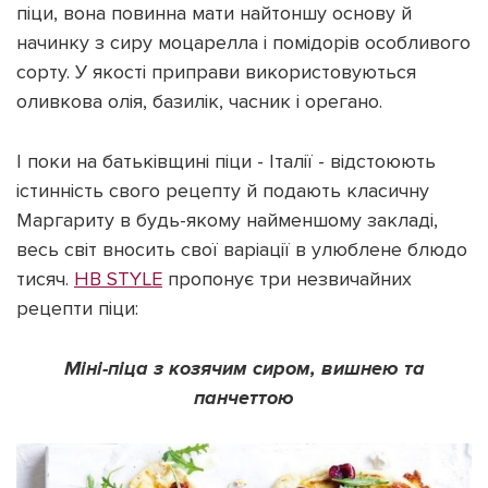
піци, вона повинна мати найтоншу основу й
начинку з сиру моцарелла і помідорів особливого
сорту. У якості приправи використовуються
оливкова олія, базилік, часник і орегано.
Підтримати dyvys.info
І поки на батьківщині піци - Італії - відстоюють
істинність свого рецепту й подають класичну
Маргариту в будь-якому найменшому закладі,
весь світ вносить свої варіації в улюблене блюдо
тисяч.
НВ STYLE
пропонує три незвичайних
рецепти піци:
Міні-піца з козячим сиром, вишнею та
панчеттою