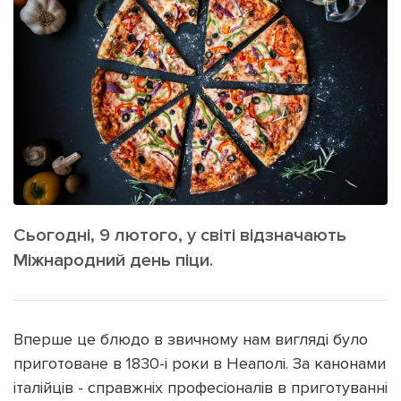
ІНШЕ
Інтерв'ю
Прес-релізи
Картки
Фото/Відео
Репортаж
Made in Lviv
Розслідування
Погляди
Ініціативи
Лонгріди
Сьогодні, 9 лютого, у світі відзначають
Міжнародний день піци.
Зв'язатися з нами
[email protected]
Реклама на сайті
Вперше це блюдо в звичному нам вигляді було
Політика конфіденційності
приготоване в 1830-і роки в Неаполі. За канонами
італійців - справжніх професіоналів в приготуванні
Наші соц мережі