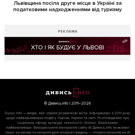
Львівщина посіла друге місце в Україні за
податковими надходженнями від туризму
РЕКЛАМА
© Дивись.info | 2011–2026
Dyvys.info — медіа, яке сприяє розвиткові міста. Інформуємо з 2011 року
щодо найважливіших подій у Львові, Україні та світі. Розповідаємо про
соціальну сферу, культуру, технології і бізнес. Аналізуємо
найважливіше. Використання матеріалів сайту ІА Дивись.info можливе
лише за умови посилання (для інтернет-видань — гіперпосилання) на ІА