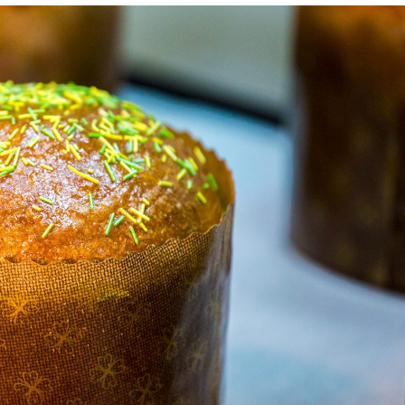
Лонгріди
[email protected]
Рекл
Політика конфіденційност