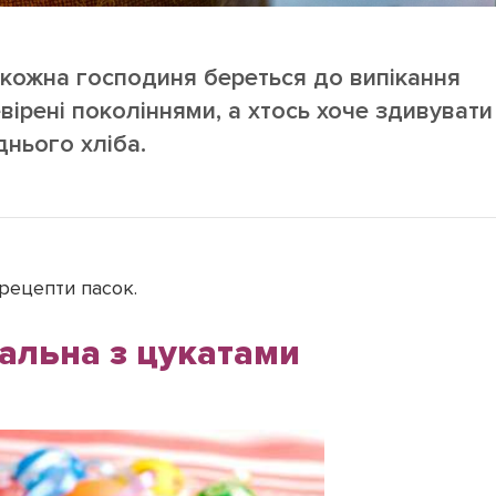
кожна господиня береться до випікання
вірені поколіннями, а хтось хоче здивувати
днього хліба.
 рецепти пасок.
альна з цукатами