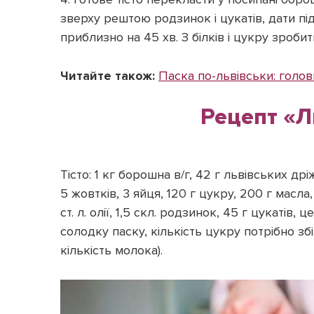
зверху рештою родзинок і цукатів, дати пі
приблизно на 45 хв. З білків і цукру зроби
Читайте також:
Паска по-львівськи: голов
Рецепт «Л
Тісто: 1 кг борошна в/г, 42 г львівських дріж
5 жовтків, 3 яйця, 120 г цукру, 200 г масла, 
ст. л. олії, 1,5 скл. родзинок, 45 г цукатів
солодку паску, кількість цукру потрібно збі
кількість молока).