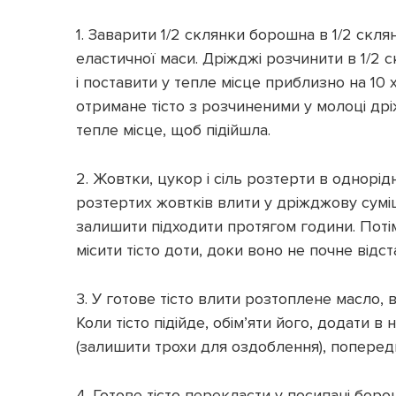
1. Заварити 1/2 склянки борошна в 1/2 скл
еластичної маси. Дріжджі розчинити в 1/2 
і поставити у тепле місце приблизно на 10
отримане тісто з розчиненими у молоці дрі
тепле місце, щоб підійшла.
2. Жовтки, цукор і сіль розтерти в однорід
розтертих жовтків влити у дріжджову сумі
залишити підходити протягом години. Поті
місити тісто доти, доки воно не почне відст
3. У готове тісто влити розтоплене масло, в
Коли тісто підійде, обім’яти його, додати в
(залишити трохи для оздоблення), попереднь
4. Готове тісто перекласти у посипані бо