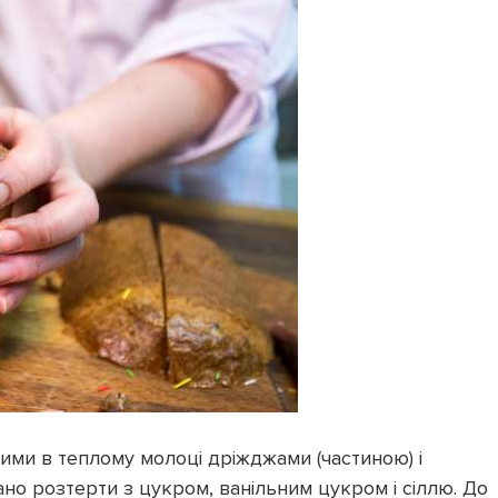
ми в теплому молоці дріжджами (частиною) і
но розтерти з цукром, ванільним цукром і сіллю. До