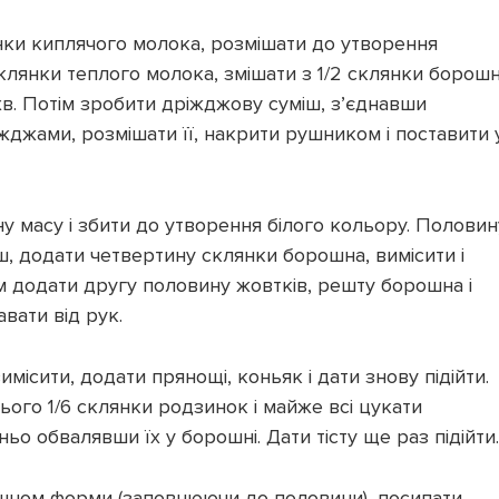
янки киплячого молока, розмішати до утворення
склянки теплого молока, змішати з 1/2 склянки борош
 хв. Потім зробити дріжджову суміш, з’єднавши
жджами, розмішати її, накрити рушником і поставити 
ну масу і збити до утворення білого кольору. Половин
ш, додати четвертину склянки борошна, вимісити і
м додати другу половину жовтків, решту борошна і
авати від рук.
имісити, додати прянощі, коньяк і дати знову підійти.
 нього 1/6 склянки родзинок і майже всі цукати
о обвалявши їх у борошні. Дати тісту ще раз підійти.
рошном форми (заповнюючи до половини), посипати