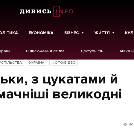
ОЛІТИКА
ЕКОНОМІКА
БІЗНЕС
ЖИТТЯ
КУЛ
країні
Відключення світла
Доступність
Атака 
ІНШЕ
УСПІЛЬСТВА
УКРАЇНА
ФОТО/ВІДЕО
Інтерв'ю
ьки, з цукатами й
Картки
мачніші великодні
Репортаж
Розслідування
Погляди
91
Ініціативи