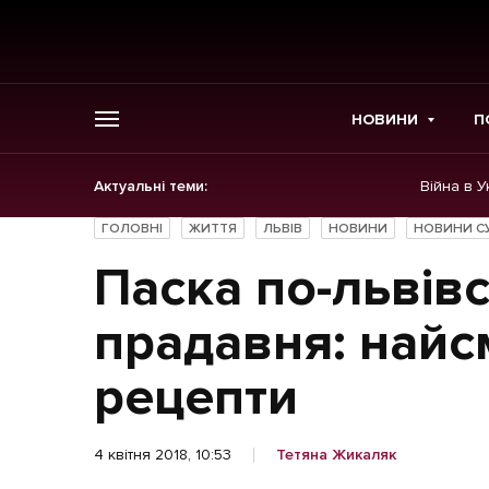
НОВИНИ
П
Актуальні теми:
Війна в У
ГОЛОВНЕ
ГОЛОВНІ
ЖИТТЯ
ЛЬВІВ
НОВИНИ
НОВИНИ С
Новини
Паска по-львівс
Політика
прадавня: найс
Економіка
рецепти
Бізнес
4 квітня 2018, 10:53
Тетяна Жикаляк