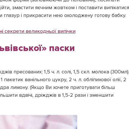
дійти, змастити яєчним жовтком і поставити випікатис
ти глазур і прикрасити нею охолоджену готову бабку.
ні секрети великодньої випічки
ьвівської» паски
джів пресованих; 1,5 ч. л. солі, 1,5 скл. молока (300мл)
1 пакетик ванільного цукру, 2 ч. л. обліпихової олії, 2
, цедра лимону. (Якщо Ви хочете приготувати більш
льшити вдвічі, дріжджів в 1,5-2 рази і зменшити