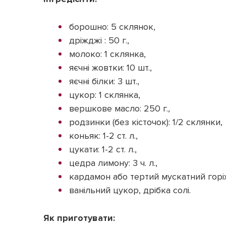
борошно: 5 склянок,
дріжджі : 50 г.,
молоко: 1 склянка,
яєчні жовтки: 10 шт.,
яєчні білки: 3 шт.,
цукор: 1 склянка,
вершкове масло: 250 г.,
родзинки (без кісточок): 1/2 склянки,
коньяк: 1-2 ст. л.,
цукати: 1-2 ст. л.,
цедра лимону: 3 ч. л.,
кардамон або тертий мускатний горіх: 
ванільний цукор, дрібка солі.
Як приготувати: