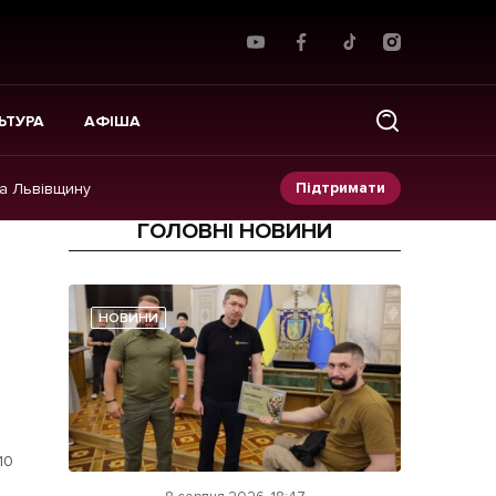
ЬТУРА
АФІША
Підтримати
на Львівщину
ГОЛОВНІ НОВИНИ
Прес-релізи
Фото/Відео
НОВИНИ
Made in Lviv
10