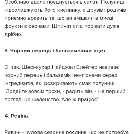
Особливо вдало поєднується в салаті. Полуниці
підсолоджують його кислинку, а друзів і родичів
приємно вразить те, що ви змішали в мисці
фрукти з овочами. Шпинат слід порізати дуже
дрібно.
3. Чорний перець і бальзамічний оцет
О, так. Шеф-кухар Найджел Слейтер називає
чорний перець і бальзамік чемпіонами серед
інгредієнтів, які розкривають смак полуниці.
"Додайте зовсім трохи, - радить він. - На перший
погляд, це шаленство. Але ж працює".
4. Ревінь
Ревінь - чудова сезонна рослина, що не потребує