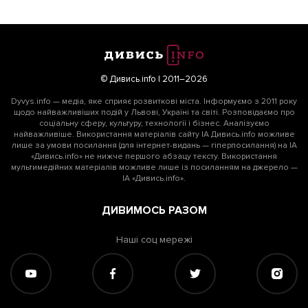
© Дивись.info | 2011–2026
Dyvys.info — медіа, яке сприяє розвиткові міста. Інформуємо з 2011 року
щодо найважливіших подій у Львові, Україні та світі. Розповідаємо про
соціальну сферу, культуру, технології і бізнес. Аналізуємо
найважливіше. Використання матеріалів сайту ІА Дивись.info можливе
лише за умови посилання (для інтернет-видань — гіперпосилання) на ІА
«Дивись.info» не нижче першого абзацу тексту. Використання
мультимедійних матеріалів можливе лише із посиланням на джерело —
ІА «Дивись.info».
ДИВИМОСЬ РАЗОМ
Наші соц мережі