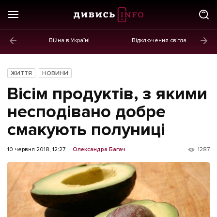
Війна в Україні
Відключення світла
ГОЛОВНЕ
Новини
ЖИТТЯ
НОВИНИ
Політика
Вісім продуктів, з якими
Економіка
несподівано добре
смакують полуниці
Бізнес
Життя
10 червня 2018, 12:27
Олександра Багач
1287
Культура
Афіша