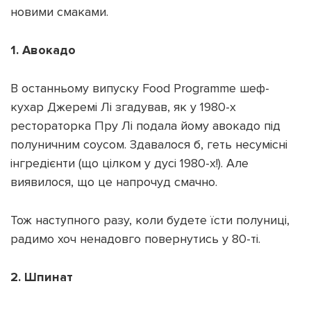
новими смаками.
1. Авокадо
Підтримати dyvys.info
В останньому випуску Food Programme шеф-
кухар Джеремі Лі згадував, як у 1980-х
рестораторка Пру Лі подала йому авокадо під
полуничним соусом. Здавалося б, геть несумісні
інгредієнти (що цілком у дусі 1980-х!). Але
виявилося, що це напрочуд смачно.
Тож наступного разу, коли будете їсти полуниці,
радимо хоч ненадовго повернутись у 80-ті.
2. Шпинат