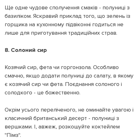
Ще одне чудове сполучення смаків - полуниці з
базиліком. Яскравий приклад того, що зелень із
горщика на кухонному підвіконні годиться не
лише для приготування традиційних страв.
8. Солоний сир
Козячий сир, фета чи горгонзола. Особливо
смачно, якщо додати полуниці до салату, в якому
є козячий сир чи фета. Поєднання солоного і
солодкого - це божественно.
Окрім усього переліченого, не оминайте увагою і
класичний британський десерт - полуниці з
вершками. І, авжеж, розкошуйте коктейлем
"Пімз".