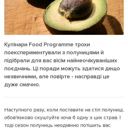
ІНШЕ
Інтерв'ю
Прес-релізи
Картки
Фото/Відео
Репортаж
Made in Lviv
Розслідування
Кулінари Food Programme трохи
Погляди
поекспериментували з полуницями й
Ініціативи
підібрали для вас вісім найнеочікуваніших
поєднань. Ці поради можуть здатися дещо
Лонгріди
незвичними, але повірте - насправді це
дуже смачно.
Зв'язатися з нами
[email protected]
Реклама на сайті
Наступного разу, коли поставите на стіл полуниці,
Політика конфіденційності
обов'язково скуштуйте хоча б одну з цих страв. І
тоді сезон полуниць неодмінно потішить вас
Наші соц мережі