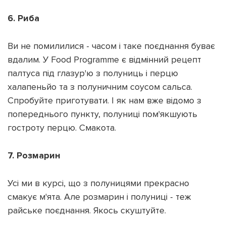
6. Риба
Ви не помилилися - часом і таке поєднання буває
вдалим. У Food Programme є відмінний рецепт
палтуса під глазур'ю з полуниць і перцю
халапеньйо та з полуничним соусом сальса.
Спробуйте приготувати. І як нам вже відомо з
попереднього пункту, полуниці пом'якшують
гостроту перцю. Смакота.
7. Розмарин
Усі ми в курсі, що з полуницями прекрасно
смакує м'ята. Але розмарин і полуниці - теж
райське поєднання. Якось скуштуйте.