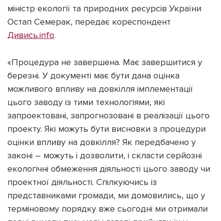
міністр екології та природних ресурсів України
Остап Семерак, передає кореспондент
Дивись.info
.
Підтримати dyvys.info
«Процедура не завершена. Має завершитися у
березні. У документі має бути дана оцінка
можливого впливу на довкілля імплементації
цього заводу із тими технологіями, які
запроектовані, запрогнозовані в реалізації цього
проекту. Які можуть бути висновки з процедури
оцінки впливу на довкілля? Як передбачено у
законі – можуть і дозволити, і скласти серйозні
екологічні обмеження діяльності цього заводу чи
проектної діяльності. Спілкуючись із
представниками громади, ми домовились, що у
терміновому порядку вже сьогодні ми отримали