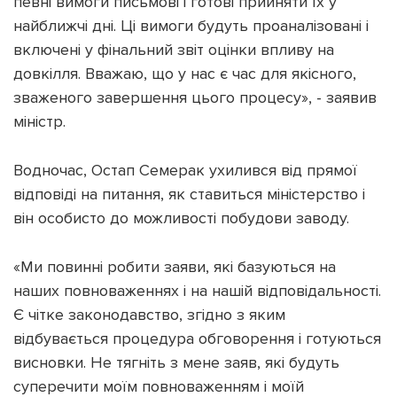
певні вимоги письмові і готові прийняти їх у
найближчі дні. Ці вимоги будуть проаналізовані і
включені у фінальний звіт оцінки впливу на
довкілля. Вважаю, що у нас є час для якісного,
зваженого завершення цього процесу», - заявив
міністр.
Водночас, Остап Семерак ухилився від прямої
відповіді на питання, як ставиться міністерство і
він особисто до можливості побудови заводу.
«Ми повинні робити заяви, які базуються на
наших повноваженнях і на нашій відповідальності.
Є чітке законодавство, згідно з яким
відбувається процедура обговорення і готуються
висновки. Не тягніть з мене заяв, які будуть
суперечити моїм повноваженням і моїй