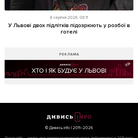
8 серпня 2026, 08:11
У Львові двох підлітків підозрюють у розбої в
готелі
РЕКЛАМА
© Дивись.info | 2011–2026
Dyvys.info — медіа, яке сприяє розвиткові міста. Інформуємо з 2011 року