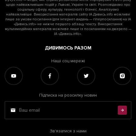
щодо найважливіших подій у Львові, Україні та світі. Розповідаємо про
соціальну сферу, культуру, технології і бізнес. Аналізуємо
найважливіше. Використання матеріалів сайту ІА Дивись.info можливе
лише за умови посилання (для інтернет-видань — гіперпосилання) на ІА
«Дивись.info» не нижче першого абзацу тексту. Використання
мультимедійних матеріалів можливе лише із посиланням на джерело —
ІА «Дивись.info».
ДИВИМОСЬ РАЗОМ
Наші соц мережі
Підписка на розсилку новин
Зв'язатися з нами