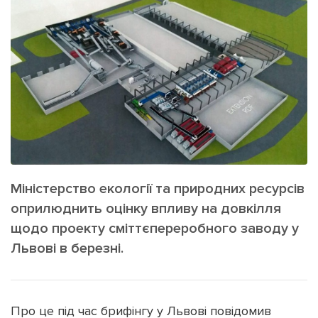
ІНШЕ
Інтерв'ю
Прес-релізи
Картки
Фото/Відео
Репортаж
Made in Lviv
Розслідування
Погляди
Ініціативи
Лонгріди
Міністерство екології та природних ресурсів
оприлюднить оцінку впливу на довкілля
Зв'язатися з нами
щодо проекту сміттєпереробного заводу у
[email protected]
Реклама на сайті
Львові в березні.
Політика конфіденційності
Про це під час брифінгу у Львові повідомив
Наші соц мережі