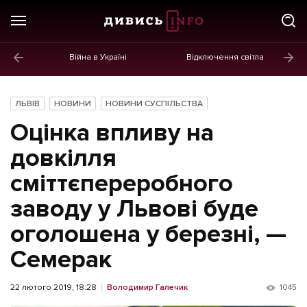
Війна в Україні
Відключення світла
ГОЛОВНЕ
Новини
ЛЬВІВ
НОВИНИ
НОВИНИ СУСПІЛЬСТВА
Політика
Оцінка впливу на
Економіка
довкілля
сміттєпереробного
Бізнес
заводу у Львові буде
Життя
оголошена у березні, —
Культура
Семерак
Афіша
22 лютого 2019, 18:28
Володимир Галечик
1045