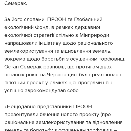
Семерак.
За його словами, ПРООН та Глобальний
екологічний Фонд, в рамках державної
екологічної стратегії спільно з Мінприроди
Підтримати dyvys.info
напрацювали ініціативу щодо раціонального
землекористування та відновлення земель,
зокрема щодо боротьби з осушенням торфовищ.
Остап Семерак розповів, що протягом двох
останніх років на Чернігівщині було реалізовано
пілотний проект у рамках цієї програми і він
успішно зарекомендував себе.
«Нещодавно представники ПРООН
презентували бачення нового проекту (про
раціональне землекористування та відновлення
земель та боротьбу з осушенням торфовищ –