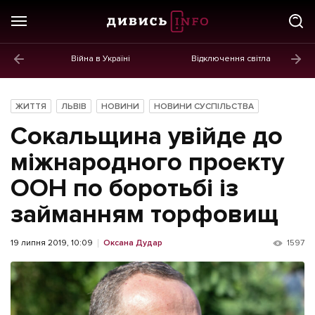
Війна в Україні
Відключення світла
ГОЛОВНЕ
Новини
ЖИТТЯ
ЛЬВІВ
НОВИНИ
НОВИНИ СУСПІЛЬСТВА
Політика
Сокальщина увійде до
Економіка
міжнародного проекту
ООН по боротьбі із
Бізнес
займанням торфовищ
Життя
Культура
19 липня 2019, 10:09
Оксана Дудар
1597
Афіша