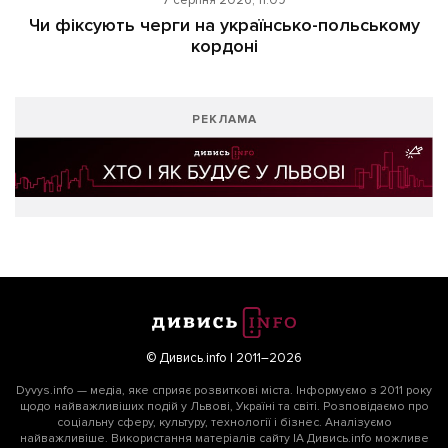
7 серпня 2026, 11:09
Чи фіксують черги на українсько-польському
кордоні
РЕКЛАМА
© Дивись.info | 2011–2026
Dyvys.info — медіа, яке сприяє розвиткові міста. Інформуємо з 2011 року
щодо найважливіших подій у Львові, Україні та світі. Розповідаємо про
соціальну сферу, культуру, технології і бізнес. Аналізуємо
найважливіше. Використання матеріалів сайту ІА Дивись.info можливе