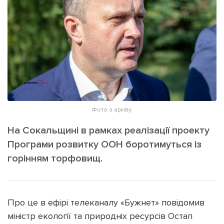
ІНШЕ
Інтерв'ю
Прес-релізи
Картки
Фото/Відео
Репортаж
Made in Lviv
Розслідування
Погляди
Ініціативи
Фото з архіву.
Лонгріди
На Сокальщині в рамках реалізації проекту
Програми розвитку ООН боротимуться із
горінням торфовищ.
Зв'язатися з нами
[email protected]
Реклама на сайті
Політика конфіденційності
Про це в ефірі телеканалу «Бужнет» повідомив
міністр екології та природніх ресурсів Остап
Наші соц мережі