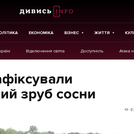
ОЛІТИКА
ЕКОНОМІКА
БІЗНЕС
ЖИТТЯ
КУЛ
країні
Відключення світла
Доступність
Атака 
ІНШЕ
Інтерв'ю
афіксували
Картки
ий зруб сосни
Репортаж
Розслідування
8
Погляди
Ініціативи