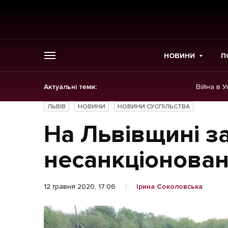
НОВИНИ
П
Актуальні теми:
Війна в У
ГОЛОВНЕ
ЛЬВІВ
НОВИНИ
НОВИНИ СУСПІЛЬСТВА
Новини
На Львівщині з
Політика
несанкціонован
Економіка
12 травня 2020, 17:06
Ірина Соколовська
Бізнес