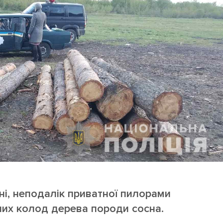
Лонгріди
[email protected]
Рекл
Політика конфіденційност
ні, неподалік приватної пилорами
них колод дерева породи сосна.