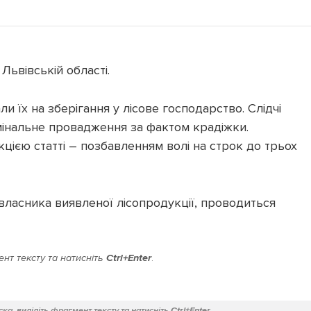
Львівській області.
 їх на зберігання у лісове господарство. Слідчі
имінальне провадження за фактом крадіжки.
ією статті – позбавленням волі на строк до трьох
ласника виявленої лісопродукції, проводиться
нт тексту та натисніть
Ctrl+Enter
.
ка, виділіть фрагмент тексту та натисніть
Ctrl+Enter
.