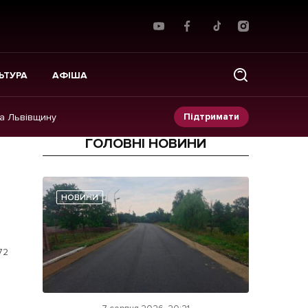
ЬТУРА
АФІША
Підтримати
на Львівщину
ГОЛОВНІ НОВИНИ
Прес-релізи
Фото/Відео
НОВИНИ
Made in Lviv
72