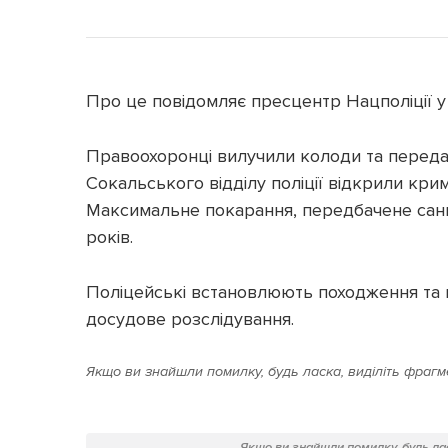
Про це повідомляє пресцентр Нацполіції у 
Правоохоронці вилучили колоди та передали
Сокальського відділу поліції відкрили кр
Максимальне покарання, передбачене санкц
років.
Поліцейські встановлюють походження та в
досудове розслідування.
Якщо ви знайшли помилку, будь ласка, виділіть фрагме
Якщо ви знайшли помилку, будь лас