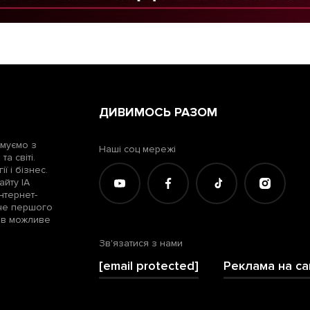
ДИВИМОСЬ РАЗОМ
рмуємо з
Наші соц мережі
а світі.
ї і бізнес.
айту ІА
нтернет-
жче першого
лів можливе
Зв'язатися з нами
[email protected]
Реклама на са