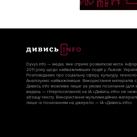
Dyvys.info — медіа, яке сприяє розвиткові міста. Інфо
2011 року щодо найважливіших подій у Львові, Україні т
Розповідаємо про соціальну сферу, культуру, технологі
Аналізуємо найважливіше. Використання матеріалів с
Дивись.info можливе лише за умови посилання (для і
видань — гіперпосилання) на ІА «Дивись.info» не ни
абзацу тексту. Використання мультимедійних матеріа
лише із посиланням на джерело — ІА «Дивись.info».