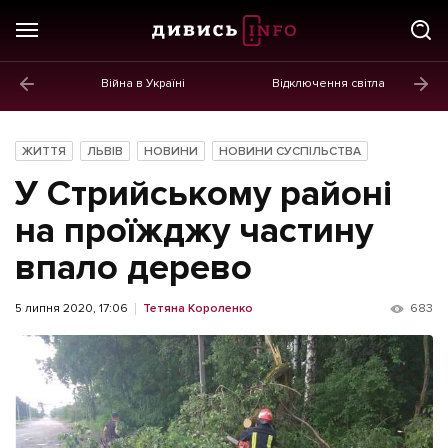
Війна в Україні
Відключення світла
ГОЛОВНЕ
Новини
ЖИТТЯ
ЛЬВІВ
НОВИНИ
НОВИНИ СУСПІЛЬСТВА
Політика
У Стрийському районі
Економіка
на проїжджу частину
впало дерево
Бізнес
Життя
5 липня 2020, 17:06
Тетяна Короленко
683
Культура
Афіша