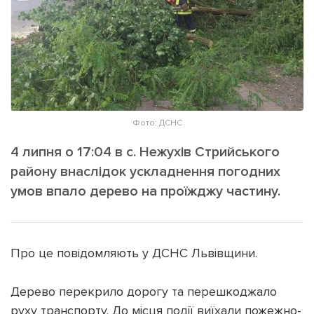
ІНШЕ
Інтерв'ю
Прес-релізи
Картки
Фото/Відео
Репортаж
Made in Lviv
Розслідування
Погляди
Фото: ДСНС
Ініціативи
4 липня о 17:04 в с. Нежухів Стрийського
Лонгріди
району внаслідок ускладнення погодних
умов впало дерево на проїжджу частину.
Зв'язатися з нами
[email protected]
Реклама на сайті
Про це повідомляють у ДСНС Львівщини.
Політика конфіденційності
Дерево перекрило дорогу та перешкоджало
руху транспорту. До місця події виїхали пожежно-
Наші соц мережі