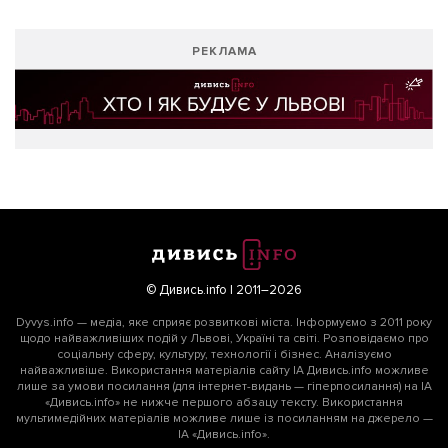
РЕКЛАМА
© Дивись.info | 2011–2026
Dyvys.info — медіа, яке сприяє розвиткові міста. Інформуємо з 2011 року
щодо найважливіших подій у Львові, Україні та світі. Розповідаємо про
соціальну сферу, культуру, технології і бізнес. Аналізуємо
найважливіше. Використання матеріалів сайту ІА Дивись.info можливе
лише за умови посилання (для інтернет-видань — гіперпосилання) на ІА
«Дивись.info» не нижче першого абзацу тексту. Використання
мультимедійних матеріалів можливе лише із посиланням на джерело —
ІА «Дивись.info».