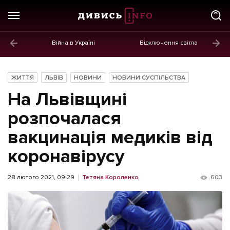
Війна в Україні
Відключення світла
ГОЛОВНЕ
Новини
ЖИТТЯ
ЛЬВІВ
НОВИНИ
НОВИНИ СУСПІЛЬСТВА
Політика
На Львівщині
Економіка
розпочалася
вакцинація медиків від
Бізнес
коронавірусу
Життя
Культура
28 лютого 2021, 09:29
Тетяна Короленко
603
Афіша