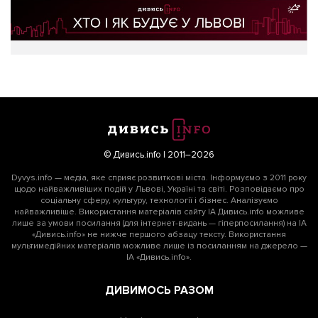
© Дивись.info | 2011–2026
Dyvys.info — медіа, яке сприяє розвиткові міста. Інформуємо з 2011 року
щодо найважливіших подій у Львові, Україні та світі. Розповідаємо про
соціальну сферу, культуру, технології і бізнес. Аналізуємо
найважливіше. Використання матеріалів сайту ІА Дивись.info можливе
лише за умови посилання (для інтернет-видань — гіперпосилання) на ІА
«Дивись.info» не нижче першого абзацу тексту. Використання
мультимедійних матеріалів можливе лише із посиланням на джерело —
ІА «Дивись.info».
ДИВИМОСЬ РАЗОМ