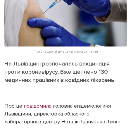
ІНШЕ
Інтерв'ю
Прес-релізи
Картки
Фото/Відео
Репортаж
Made in Lviv
Розслідування
Погляди
Фото: відкриті джерела (ілюстративне)
Ініціативи
На Львівщині розпочалась вакцинація
Лонгріди
проти коронавірусу. Вже щеплено 130
медичних працівників ковідних лікарень.
Зв'язатися з нами
[email protected]
Реклама на сайті
Про це
повідомила
головна епідеміологиня
Політика конфіденційності
Львівщини, директорка обласного
лабораторного центру Наталія Іванченко-Тімко.
Наші соц мережі