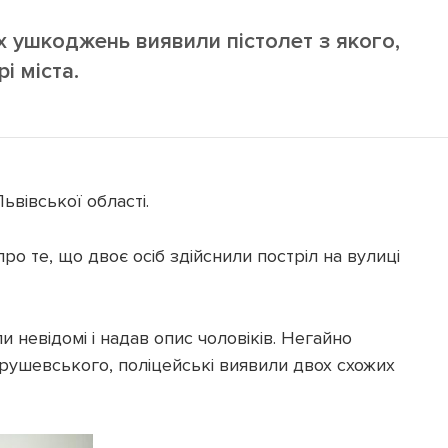
х ушкоджень виявили пістолет з якого,
і міста.
ьвівської області.
ро те, що двоє осіб здійснили постріл на вулиці
 невідомі і надав опис чоловіків. Негайно
Грушевського, поліцейські виявили двох схожих