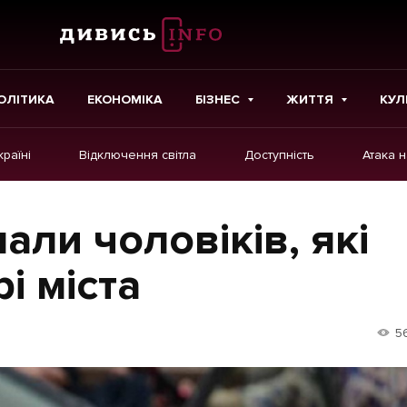
ОЛІТИКА
ЕКОНОМІКА
БІЗНЕС
ЖИТТЯ
КУЛ
країні
Відключення світла
Доступність
Атака 
ІНШЕ
Інтерв'ю
али чоловіків, які
Картки
і міста
Репортаж
Розслідування
5
Погляди
Ініціативи