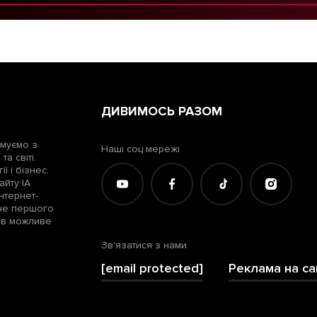
ДИВИМОСЬ РАЗОМ
рмуємо з
Наші соц мережі
а світі.
ї і бізнес.
айту ІА
нтернет-
жче першого
лів можливе
Зв'язатися з нами
[email protected]
Реклама на са