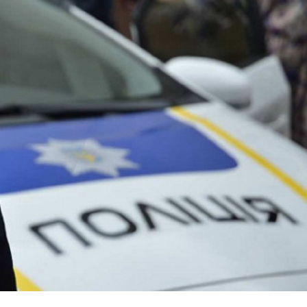
Лонгріди
[email protected]
Рекл
Політика конфіденційност