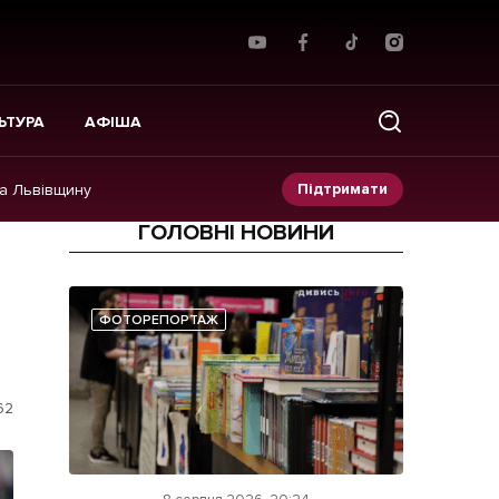
ЬТУРА
АФІША
Підтримати
на Львівщину
ГОЛОВНІ НОВИНИ
Прес-релізи
Фото/Відео
ФОТОРЕПОРТАЖ
Made in Lviv
62