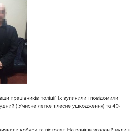
и працівників поліції. Їх зупинили і повідомили
судний ( Умисне легке тілесне ушкодження) та 40-
иявили кобуру та пістолет. На раніше згаданій вулиці