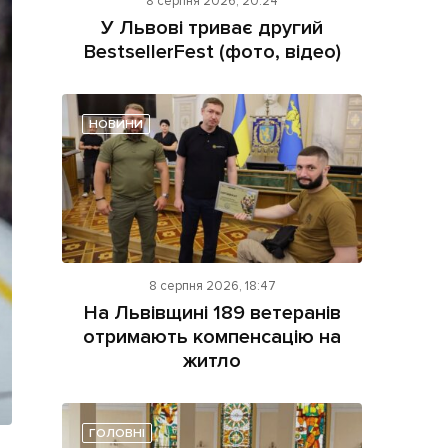
8 серпня 2026, 20:24
У Львові триває другий
BestsellerFest (фото, відео)
НОВИНИ
ама на сайті
і
8 серпня 2026, 18:47
На Львівщині 189 ветеранів
отримають компенсацію на
житло
ГОЛОВНІ