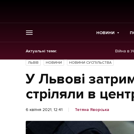
НОВИНИ
П
Актуальні теми:
Війна в У
ГОЛОВНЕ
ЛЬВІВ
НОВИНИ
НОВИНИ СУСПІЛЬСТВА
Новини
У Львові затрим
Політика
стріляли в центр
Економіка
6 квітня 2021, 12:41
Тетяна Яворська
Бізнес