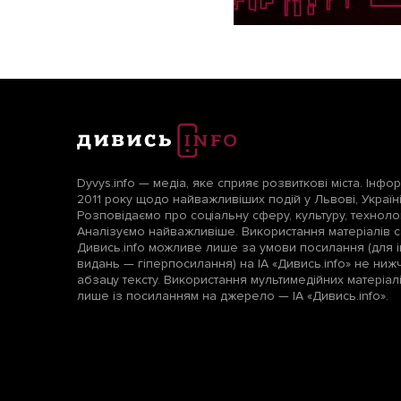
Dyvys.info — медіа, яке сприяє розвиткові міста. Інфо
2011 року щодо найважливіших подій у Львові, Україні т
Розповідаємо про соціальну сферу, культуру, технологі
Аналізуємо найважливіше. Використання матеріалів с
Дивись.info можливе лише за умови посилання (для і
видань — гіперпосилання) на ІА «Дивись.info» не ни
абзацу тексту. Використання мультимедійних матеріа
лише із посиланням на джерело — ІА «Дивись.info».