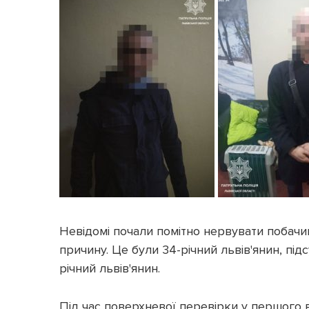
Невідомі почали помітно нервувати побачивш
причину. Це були 34-річний львів'янин, під
річний львів'янин.
Під час поверхневої перевірки у першого в