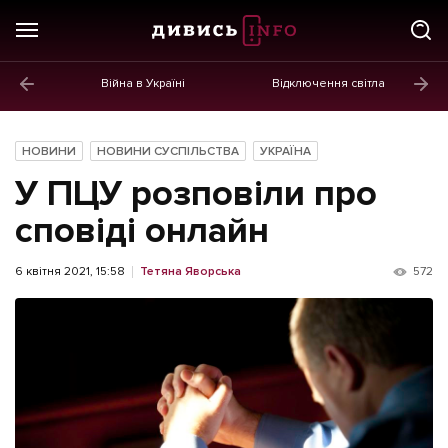
Війна в Україні
Відключення світла
ГОЛОВНЕ
Новини
НОВИНИ
НОВИНИ СУСПІЛЬСТВА
УКРАЇНА
Політика
У ПЦУ розповіли про
Економіка
сповіді онлайн
Бізнес
6 квітня 2021, 15:58
Тетяна Яворська
572
Життя
Культура
Афіша