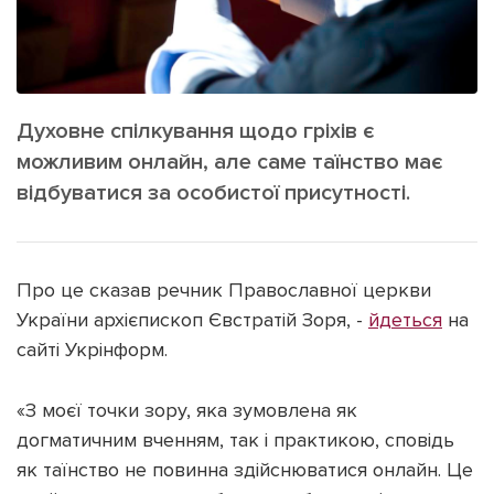
ІНШЕ
Інтерв'ю
Прес-релізи
Картки
Фото/Відео
Репортаж
Made in Lviv
Духовне спілкування щодо гріхів є
Розслідування
можливим онлайн, але саме таїнство має
відбуватися за особистої присутності.
Погляди
Ініціативи
Лонгріди
Про це сказав речник Православної церкви
України архієпископ Євстратій Зоря, -
йдеться
на
сайті Укрінформ.
Зв'язатися з нами
[email protected]
Реклама на сайті
«З моєї точки зору, яка зумовлена як
Політика конфіденційності
догматичним вченням, так і практикою, сповідь
як таїнство не повинна здійснюватися онлайн. Це
Наші соц мережі