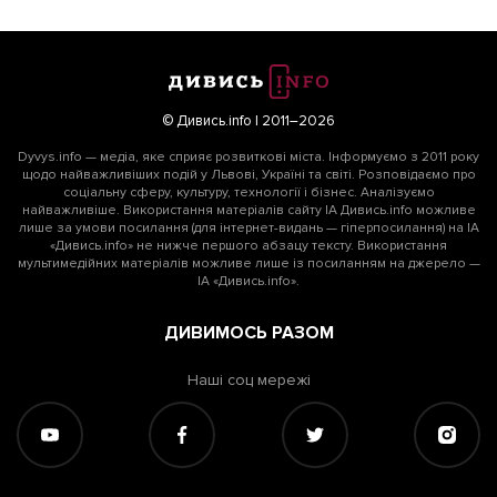
© Дивись.info | 2011–2026
Dyvys.info — медіа, яке сприяє розвиткові міста. Інформуємо з 2011 року
щодо найважливіших подій у Львові, Україні та світі. Розповідаємо про
соціальну сферу, культуру, технології і бізнес. Аналізуємо
найважливіше. Використання матеріалів сайту ІА Дивись.info можливе
лише за умови посилання (для інтернет-видань — гіперпосилання) на ІА
«Дивись.info» не нижче першого абзацу тексту. Використання
мультимедійних матеріалів можливе лише із посиланням на джерело —
ІА «Дивись.info».
ДИВИМОСЬ РАЗОМ
Наші соц мережі