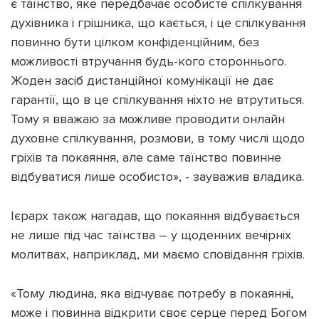
є таїнство, яке передбачає особисте спілкування
духівника і грішника, що кається, і це спілкування
повинно бути цілком конфіденційним, без
можливості втручання будь-кого стороннього.
Жоден засіб дистанційної комунікації не дає
Підтримати dyvys.info
гарантії, що в це спілкування ніхто не втрутиться.
Тому я вважаю за можливе проводити онлайн
духовне спілкування, розмови, в тому числі щодо
гріхів та покаяння, але саме таїнство повинне
відбуватися лише особисто», - зауважив владика.
Ієрарх також нагадав, що покаяння відбувається
не лише під час таїнства – у щоденних вечірніх
молитвах, наприклад, ми маємо сповідання гріхів.
«Тому людина, яка відчуває потребу в покаянні,
може і повинна відкрити своє серце перед Богом