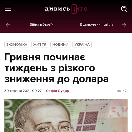
Війна в Україні
Відключення світла
ГОЛОВНЕ
Новини
ЕКОНОМІКА
ЖИТТЯ
НОВИНИ
УКРАЇНА
Політика
Гривня починає
Економіка
тиждень з різкого
зниження до долара
Бізнес
Життя
30 серпня 2021, 09:27
Софія Дудар
471
Культура
Афіша