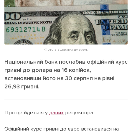
ІНШЕ
Інтерв'ю
Прес-релізи
Картки
Фото/Відео
Репортаж
Made in Lviv
Розслідування
Фото з відкритих джерел.
Погляди
Національний банк послабив офіційний курс
Ініціативи
гривні до долара на 16 копійок,
Лонгріди
встановивши його на 30 серпня на рівні
26,93 гривні.
Зв'язатися з нами
[email protected]
Реклама на сайті
Про це йдеться у
даних
регулятора.
Політика конфіденційності
Офіційний курс гривні до євро встановився на
Наші соц мережі