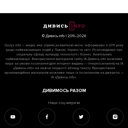
© Дивись.info | 2011–2026
Dyvys.info — медіа, яке сприяє розвиткові міста. Інформуємо з 2011 року
щодо найважливіших подій у Львові, Україні та світі. Розповідаємо про
соціальну сферу, культуру, технології і бізнес. Аналізуємо
найважливіше. Використання матеріалів сайту ІА Дивись.info можливе
лише за умови посилання (для інтернет-видань — гіперпосилання) на ІА
«Дивись.info» не нижче першого абзацу тексту. Використання
мультимедійних матеріалів можливе лише із посиланням на джерело —
ІА «Дивись.info».
ДИВИМОСЬ РАЗОМ
Наші соц мережі