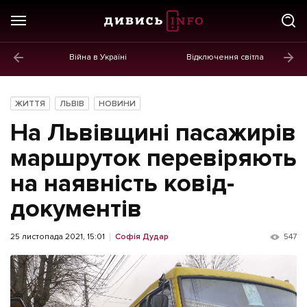
Війна в Україні
Відключення світла
ГОЛОВНЕ
Новини
ЖИТТЯ
ЛЬВІВ
НОВИНИ
Політика
На Львівщині пасажирів
Економіка
маршруток перевіряють
на наявність ковід-
Бізнес
документів
Життя
Культура
25 листопада 2021, 15:01
Софія Дудар
547
Афіша