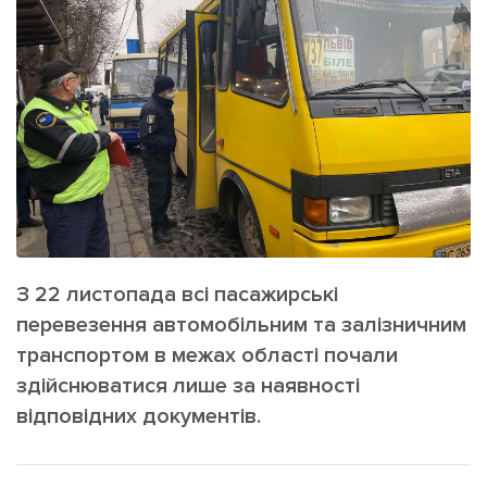
ІНШЕ
Інтерв'ю
Прес-релізи
Картки
Фото/Відео
Репортаж
Made in Lviv
Розслідування
Погляди
Ініціативи
Лонгріди
З 22 листопада всі пасажирські
перевезення автомобільним та залізничним
Зв'язатися з нами
транспортом в межах області почали
[email protected]
Реклама на сайті
здійснюватися лише за наявності
відповідних документів.
Політика конфіденційності
Наші соц мережі