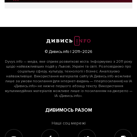
© Дивись.info | 2011–2026
Dyvys.info — медіа, яке сприяє розвиткові міста. Інформуємо з 2011 року
щодо найважливіших подій у Львові, Україні та світі. Розповідаємо про
соціальну сферу, культуру, технології і бізнес. Аналізуємо
найважливіше. Використання матеріалів сайту ІА Дивись.info можливе
лише за умови посилання (для інтернет-видань — гіперпосилання) на ІА
«Дивись.info» не нижче першого абзацу тексту. Використання
мультимедійних матеріалів можливе лише із посиланням на джерело —
ІА «Дивись.info».
ДИВИМОСЬ РАЗОМ
Наші соц мережі