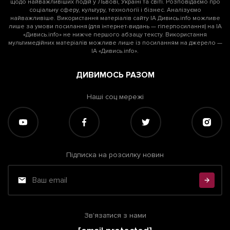
щодо найважливіших подій у Львові, Україні та світі. Розповідаємо про
соціальну сферу, культуру, технології і бізнес. Аналізуємо
найважливіше. Використання матеріалів сайту ІА Дивись.info можливе
лише за умови посилання (для інтернет-видань — гіперпосилання) на ІА
«Дивись.info» не нижче першого абзацу тексту. Використання
мультимедійних матеріалів можливе лише із посиланням на джерело —
ІА «Дивись.info».
ДИВИМОСЬ РАЗОМ
Наші соц мережі
Підписка на розсилку новин
Зв'язатися з нами