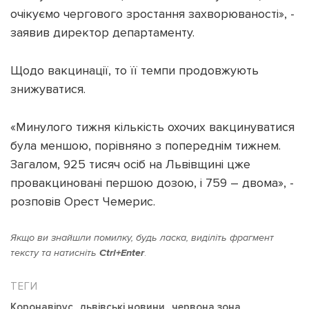
очікуємо чергового зростання захворюваності», -
заявив директор департаменту.
Щодо вакцинації, то її темпи продовжують
знижуватися.
«Минулого тижня кількість охочих вакцинуватися
була меншою, порівняно з попереднім тижнем.
Загалом, 925 тисяч осіб на Львівщині цже
провакциновані першою дозою, і 759 – двома», -
розповів Орест Чемерис.
Якщо ви знайшли помилку, будь ласка, виділіть фрагмент
тексту та натисніть
Ctrl+Enter
.
Коронавірус
львівські новини
червона зона