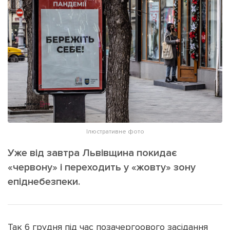
ІНШЕ
Інтерв'ю
Прес-релізи
Картки
Фото/Відео
Репортаж
Made in Lviv
Розслідування
Погляди
Ініціативи
Лонгріди
Ілюстративне фото
Уже від завтра Львівщина покидає
Зв'язатися з нами
«червону» і переходить у «жовту» зону
[email protected]
Реклама на сайті
епіднебезпеки.
Політика конфіденційності
Так 6 грудня під час позачергоового засідання
Наші соц мережі