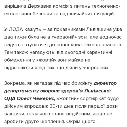
вирішила Державна комісія з питань техногенно-
екологічної безпеки та надзвичайних ситуацій.
У ЛОДА кажуть – за показниками Львівщина уже
Підтримати dyvys.info
два тижні була не в «червоній» зоні, але водночас
радять готуватися до нової хвилі захворюваності.
Там також нагадують: від сьогодні карантинні
обмеження у «жовтій» зоні майже не
відрізняються від тих, що діяли у «червоній».
Зокрема, як нагадав під час брифінгу
директор
департаменту охорони здоров’я Львівської
ОДА Орест Чемерис,
«жовтий» сертифікат буде
дійсним впродовж 30-ти днів після першої дози
вакцини, після чого стане недійсним, якщо не
зробити друге щеплення. Окрім цього,