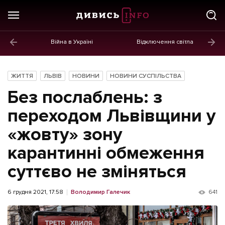
Війна в Україні
Відключення світла
ГОЛОВНЕ
Новини
ЖИТТЯ
ЛЬВІВ
НОВИНИ
НОВИНИ СУСПІЛЬСТВА
Політика
Без послаблень: з
Економіка
переходом Львівщини у
«жовту» зону
Бізнес
карантинні обмеження
Життя
суттєво не зміняться
Культура
Афіша
6 грудня 2021, 17:58
Володимир Галечик
641