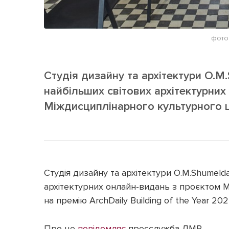
фото
Студія дизайну та архітектури O.M
найбільших світових архітектурних
Міждисциплінарного культурного 
Студія дизайну та архітектури O.M.Shumelda
архітектурних онлайн-видань з проєктом 
на премію ArchDaily Building of the Year 2022
Про це
повідомляє
пресслужба ЛМР.