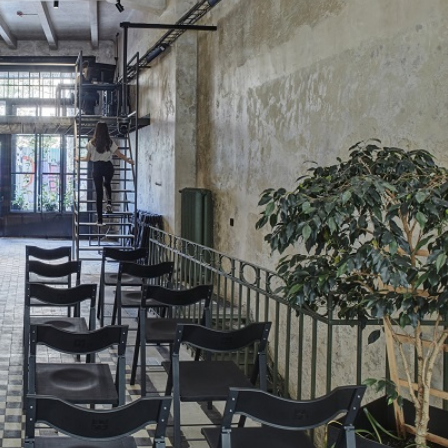
Лонгріди
[email protected]
Рекл
Політика конфіденційност