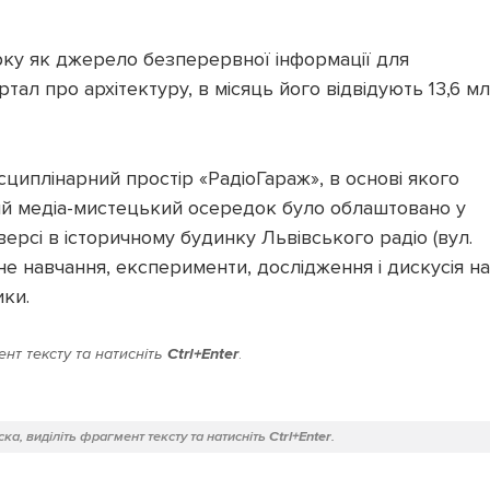
рку як джерело безперервної інформації для
ртал про архітектуру, в місяць його відвідують 13,6 м
сциплінарний простір «РадіоГараж», в основі якого
вий медіа-мистецький осередок було облаштовано у
рсі в історичному будинку Львівського радіо (вул.
не навчання, експерименти, дослідження і дискусія на
ики.
нт тексту та натисніть
Ctrl+Enter
.
ка, виділіть фрагмент тексту та натисніть
Ctrl+Enter
.