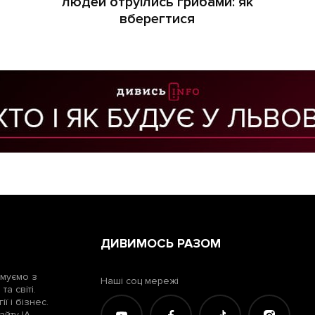
людей отруїлись грибами: як
вберегтися
ДИВИМОСЬ РАЗОМ
рмуємо з
Наші соц мережі
а світі.
ї і бізнес.
айту ІА