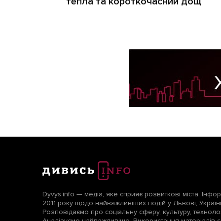
тепла та короткочасний дощ
Dyvys.info — медіа, яке сприяє розвиткові міста. Інфо
2011 року щодо найважливіших подій у Львові, Україні т
Розповідаємо про соціальну сферу, культуру, технологі
Аналізуємо найважливіше. Використання матеріалів с