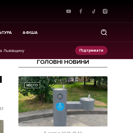
ЬТУРА
АФІША
Підтримати
на Львівщину
ГОЛОВНІ НОВИНИ
Прес-релізи
и
Фото/Відео
МІСТО
Made in Lviv
17