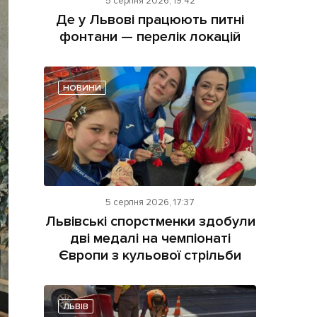
5 серпня 2026, 19:42
Де у Львові працюють питні
фонтани — перелік локацій
НОВИНИ
ама на сайті
і
5 серпня 2026, 17:37
Львівські спорстменки здобули
дві медалі на чемпіонаті
Європи з кульової стрільби
ЛЬВІВ