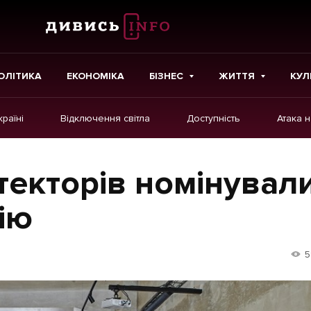
ОЛІТИКА
ЕКОНОМІКА
БІЗНЕС
ЖИТТЯ
КУЛ
країні
Відключення світла
Доступність
Атака 
ІНШЕ
Інтерв'ю
текторів номінувал
Картки
ію
Репортаж
Розслідування
5
Погляди
Ініціативи