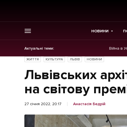
НОВИНИ
П
Актуальні теми:
Війна в У
ГОЛОВНЕ
ЖИТТЯ
КУЛЬТУРА
ЛЬВІВ
НОВИНИ
Новини
Львівських архі
Політика
на світову прем
Економіка
27 січня 2022, 20:17
Анастасія Бедрій
Бізнес