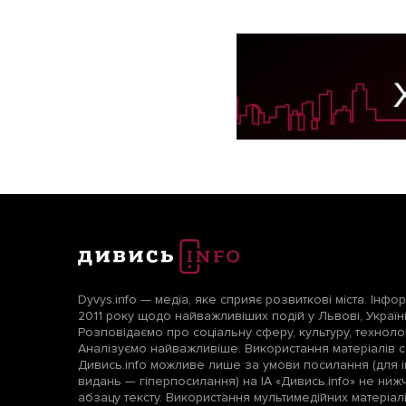
Dyvys.info — медіа, яке сприяє розвиткові міста. Інфо
2011 року щодо найважливіших подій у Львові, Україні т
Розповідаємо про соціальну сферу, культуру, технологі
Аналізуємо найважливіше. Використання матеріалів с
Дивись.info можливе лише за умови посилання (для і
видань — гіперпосилання) на ІА «Дивись.info» не ни
абзацу тексту. Використання мультимедійних матеріа