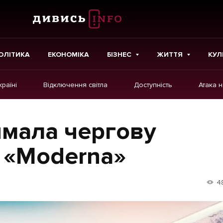
ОЛІТИКА
ЕКОНОМІКА
БІЗНЕС
ЖИТТЯ
КУЛ
країні
Відключення світла
Доступність
Атака 
ІНШЕ
Інтерв'ю
имала чергову
Картки
 «Moderna»
Репортаж
Розслідування
4
Погляди
Ініціативи