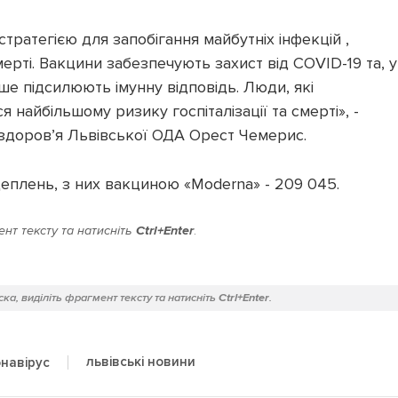
ратегією для запобігання майбутніх інфекцій ,
смерті. Вакцини забезпечують захист від COVID-19 та, у
ше підсилюють імунну відповідь. Люди, які
найбільшому ризику госпіталізації та смерті», -
здоров’я Львівської ОДА Орест Чемерис.
щеплень, з них вакциною «Moderna» - 209 045.
нт тексту та натисніть
Ctrl+Enter
.
ка, виділіть фрагмент тексту та натисніть
Ctrl+Enter
.
львівські новини
навірус