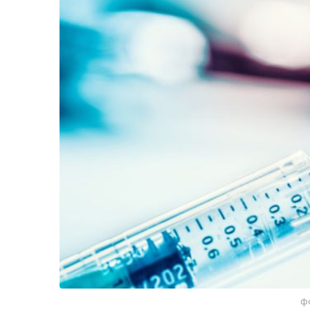
Життя
Культура
Афіша
ф