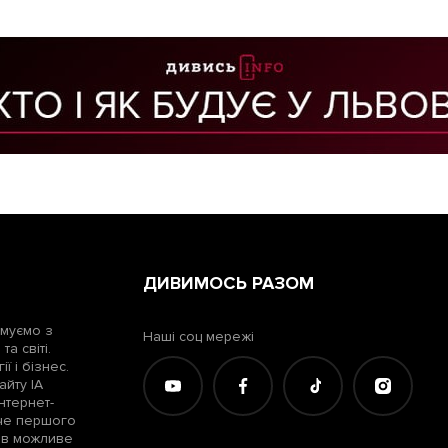
ДИВИМОСЬ РАЗОМ
рмуємо з
Наші соц мережі
а світі.
ї і бізнес.
айту ІА
нтернет-
жче першого
лів можливе