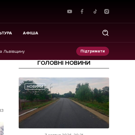
ЬТУРА
АФІША
Підтримати
на Львівщину
ГОЛОВНІ НОВИНИ
Прес-релізи
Фото/Відео
НОВИНИ
Made in Lviv
83