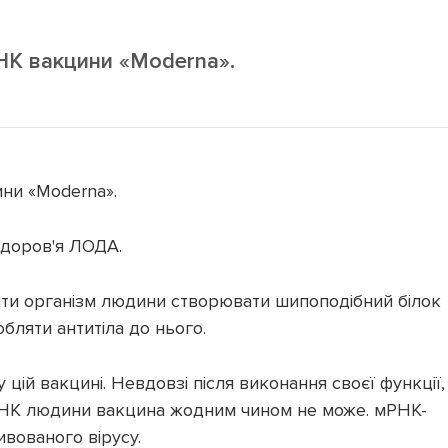
НК вакцини «Moderna».
ни «Moderna».
доров'я ЛОДА.
ати організм людини створювати шипоподібний білок
бляти антитіла до нього.
 цій вакцині. Невдовзі після виконання своєї функції,
ДНК людини вакцина жодним чином не може. мРНК-
ивованого вірусу.