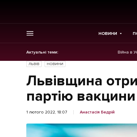
НОВИНИ
П
Актуальні теми:
Війна в У
ГОЛОВНЕ
ЛЬВІВ
НОВИНИ
Новини
Львівщина отр
Політика
партію вакцини
Економіка
1 лютого 2022, 18:07
Анастасія Бедрій
Бізнес