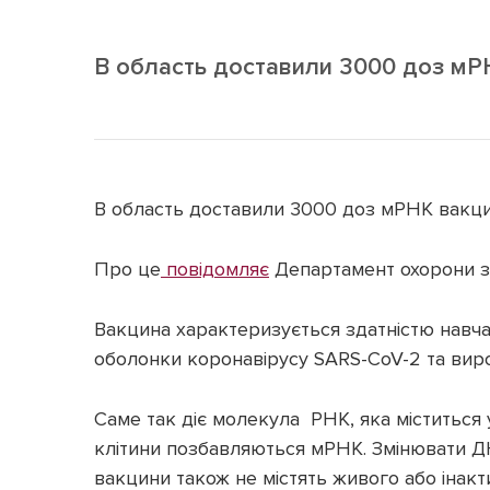
В область доставили 3000 доз мР
В область доставили 3000 доз мРНК вакци
Про це
повідомляє
Департамент охорони з
Вакцина характеризується здатністю навч
оболонки коронавірусу SARS-CoV-2 та виро
Саме так діє молекула РНК, яка міститься у
клітини позбавляються мРНК. Змінювати 
вакцини також не містять живого або інакт