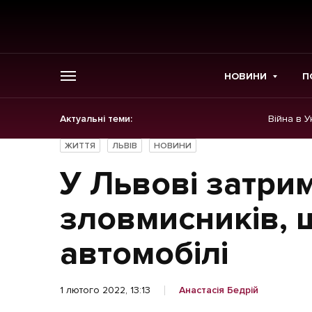
НОВИНИ
П
Актуальні теми:
Війна в У
ГОЛОВНЕ
ЖИТТЯ
ЛЬВІВ
НОВИНИ
Новини
У Львові затри
Політика
зловмисників, 
Економіка
автомобілі
Бізнес
1 лютого 2022, 13:13
Анастасія Бедрій