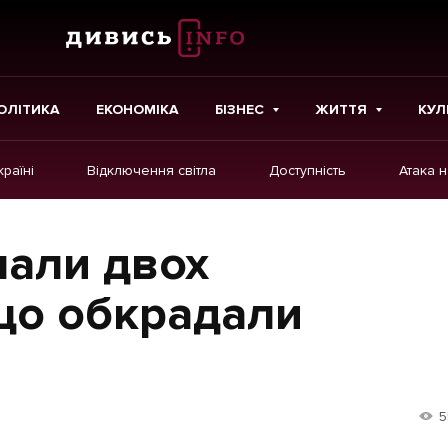
ОЛІТИКА
ЕКОНОМІКА
БІЗНЕС
ЖИТТЯ
КУЛ
країні
Відключення світла
Доступність
Атака 
ІНШЕ
Інтерв'ю
мали двох
Картки
що обкрадали
Репортаж
Розслідування
Погляди
5
Ініціативи