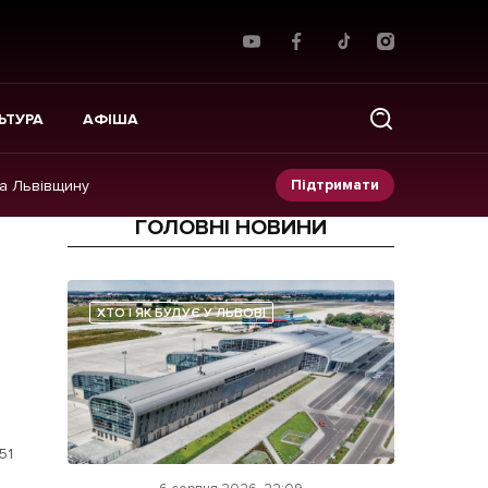
ЬТУРА
АФІША
Підтримати
на Львівщину
ГОЛОВНІ НОВИНИ
Прес-релізи
Фото/Відео
ХТО І ЯК БУДУЄ У ЛЬВОВІ
Made in Lviv
51