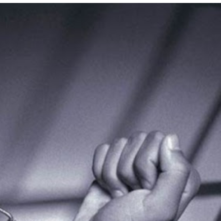
Лонгріди
[email protected]
Рекл
Політика конфіденційност