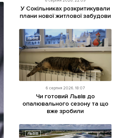
6 серпня 2026, 22:09
У Сокільниках розкритикували
плани нової житлової забудови
ЛЬВІВ
ама на сайті
і
6 серпня 2026, 18:07
Чи готовий Львів до
опалювального сезону та що
вже зробили
ЛЬВІВ