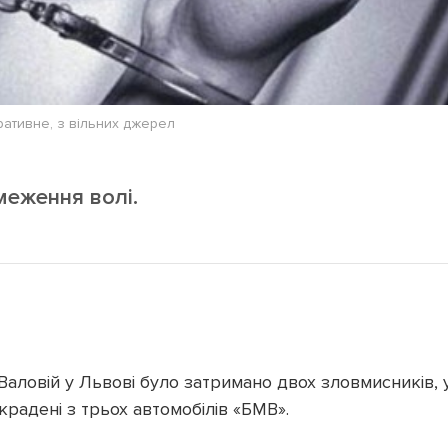
ративне, з вільних джерел
меження волі.
 Валовій у Львові було затримано двох зловмисників, 
радені з трьох автомобілів «БМВ».