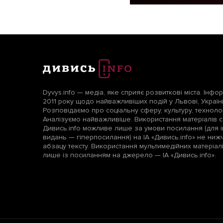
Dyvys.info — медіа, яке сприяє розвиткові міста. Інфо
2011 року щодо найважливіших подій у Львові, Україні т
Розповідаємо про соціальну сферу, культуру, технологі
Аналізуємо найважливіше. Використання матеріалів с
Дивись.info можливе лише за умови посилання (для і
видань — гіперпосилання) на ІА «Дивись.info» не ни
абзацу тексту. Використання мультимедійних матеріа
лише із посиланням на джерело — ІА «Дивись.info».