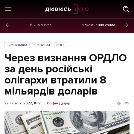
Війна в Україні
Відключення світла
ГОЛОВНЕ
Новини
ЕКОНОМІКА
НОВИНИ
СВІТ
Політика
Через визнання ОРДЛО
Економіка
за день російські
олігархи втратили 8
Бізнес
мільярдів доларів
Життя
Культура
22 лютого 2022, 18:23
Софія Дудар
509
Афіша