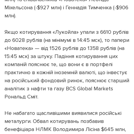
Міхельсона (-$927 млн) і Геннадія Тимченка (-$906
млн).
Якщо котирування «Лукойла» упали з 6610 рублів
Підтримати dyvys.info
до 6028 рублів (на мінімумі в 14:45 мск), то папери
«Новатека» — від 1526 рублів до 1358 рублів (на
15:45 мск) за штуку. Падіння котирування цих
компаній пояснює те, що вони є в портфелі
практично в кожній іноземній валюті, що інвестує
на російський фондовий ринок, пояснює старший
аналітик з нафти та газу BCS Global Markets
Рональд Сміт.
Не набагато щасливішими виявилися російські
металурги. Обвал котирувань позбавив
бенефіціара НЛМК Володимира Лісіна $645 млн,