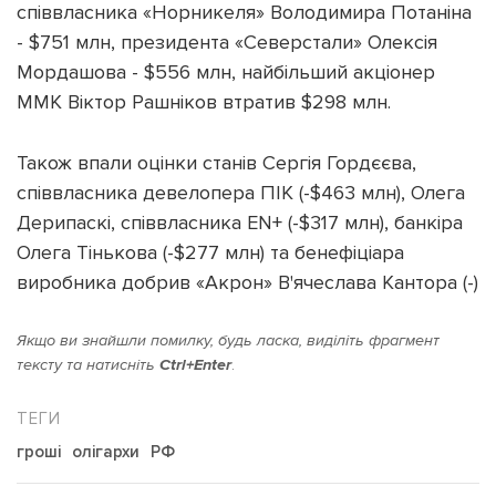
співвласника «Норникеля» Володимира Потаніна
- $751 млн, президента «Северстали» Олексія
Мордашова - $556 млн, найбільший акціонер
ММК Віктор Рашніков втратив $298 млн.
Також впали оцінки станів Сергія Гордєєва,
співвласника девелопера ПІК (-$463 млн), Олега
Дерипаскі, співвласника EN+ (-$317 млн), банкіра
Олега Тінькова (-$277 млн) та бенефіціара
виробника добрив «Акрон» В'ячеслава Кантора (-)
Якщо ви знайшли помилку, будь ласка, виділіть фрагмент
тексту та натисніть
Ctrl+Enter
.
гроші
олігархи
РФ