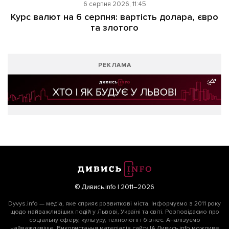
6 серпня 2026, 11:45
Курс валют на 6 серпня: вартість долара, євро
та злотого
РЕКЛАМА
© Дивись.info | 2011–2026
Dyvys.info — медіа, яке сприяє розвиткові міста. Інформуємо з 2011 року
щодо найважливіших подій у Львові, Україні та світі. Розповідаємо про
соціальну сферу, культуру, технології і бізнес. Аналізуємо
найважливіше. Використання матеріалів сайту ІА Дивись.info можливе