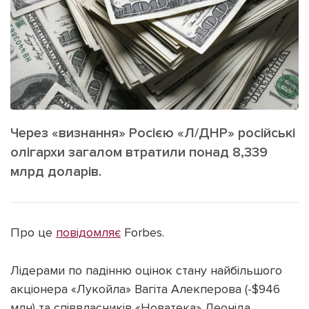
ІНШЕ
Інтерв'ю
Прес-релізи
Картки
Фото/Відео
Репортаж
Made in Lviv
Розслідування
Погляди
Через «визнання» Росією «Л/ДНР» російські
Ініціативи
олігархи загалом втратили понад 8,339
Лонгріди
млрд доларів.
Зв'язатися з нами
Про це
повідомляє
Forbes.
[email protected]
Реклама на сайті
Політика конфіденційності
Лідерами по падінню оцінок стану найбільшого
акціонера «Лукойла» Вагіта Алекперова (-$946
млн) та співвласників «Новатека» Леоніда
Наші соц мережі