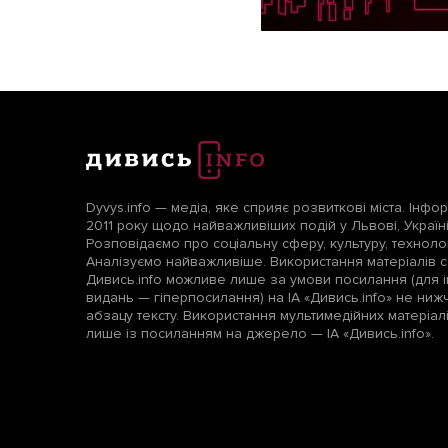
Dyvys.info — медіа, яке сприяє розвиткові міста. Інфо
2011 року щодо найважливіших подій у Львові, Україні т
Розповідаємо про соціальну сферу, культуру, технологі
Аналізуємо найважливіше. Використання матеріалів с
Дивись.info можливе лише за умови посилання (для і
видань — гіперпосилання) на ІА «Дивись.info» не ни
абзацу тексту. Використання мультимедійних матеріа
лише із посиланням на джерело — ІА «Дивись.info».