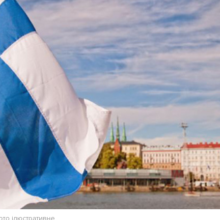
Лонгріди
[email protected]
Рекл
Політика конфіденційност
ото ілюстративне