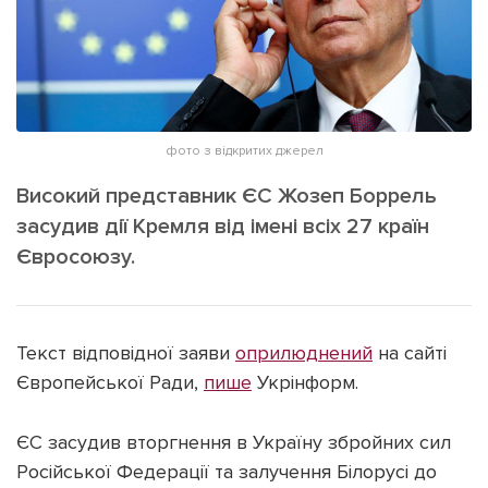
ІНШЕ
Інтерв'ю
Прес-релізи
Картки
Фото/Відео
Репортаж
Made in Lviv
фото з відкритих джерел
Розслідування
Погляди
Високий представник ЄС Жозеп Боррель
засудив дії Кремля від імені всіх 27 країн
Ініціативи
Євросоюзу.
Лонгріди
Зв'язатися з нами
Текст відповідної заяви
оприлюднений
на сайті
[email protected]
Реклама на сайті
Європейської Ради,
пише
Укрінформ.
Політика конфіденційності
ЄС засудив вторгнення в Україну збройних сил
Російської Федерації та залучення Білорусі до
Наші соц мережі