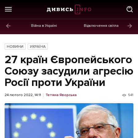
Війна в Україні
Відключення світла
ГОЛОВНЕ
Новини
НОВИНИ
УКРАЇНА
Політика
27 країн Європейського
Економіка
Союзу засудили агресію
Росії проти України
Бізнес
Життя
24 лютого 2022, 14:11
Тетяна Яворська
541
Культура
Афіша