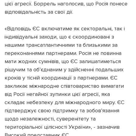
цієї агресії. Боррель наголосив, що Росія понесе
відповідальність за свої дії.
«Відповідь ЄС включатиме як секторальні, так і
Підтримати dyvys.info
індивідуальні заходи, що є скоординовані з
нашими трансатлантичними та близькими за
переконаннями партнерами. Росія не повинна
мати жодних сумнівів, що ЄС залишатиметься
рішучим та об’єднаним у здійсненні подальших
кроків у тісній координації з партнерами. ЄС
закликає міжнародне співтовариство вимагати
від Росії негайної зупинки цієї агресії, яка
складає небезпеку для міжнародного миру. ЄС
підтверджує свою підтримку та зобов’язання
щодо незалежності, суверенітету та
територіальної цілісності України», - зазначив
Високий представник ЄС.