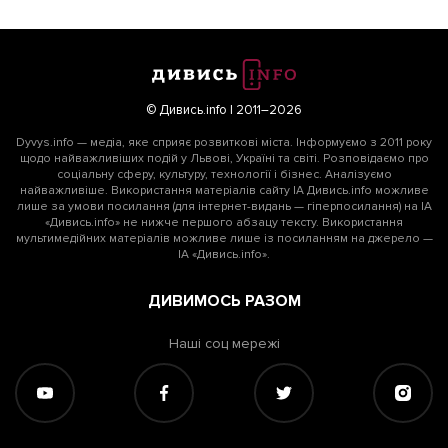
© Дивись.info | 2011–2026
Dyvys.info — медіа, яке сприяє розвиткові міста. Інформуємо з 2011 року
щодо найважливіших подій у Львові, Україні та світі. Розповідаємо про
соціальну сферу, культуру, технології і бізнес. Аналізуємо
найважливіше. Використання матеріалів сайту ІА Дивись.info можливе
лише за умови посилання (для інтернет-видань — гіперпосилання) на ІА
«Дивись.info» не нижче першого абзацу тексту. Використання
мультимедійних матеріалів можливе лише із посиланням на джерело —
ІА «Дивись.info».
ДИВИМОСЬ РАЗОМ
Наші соц мережі