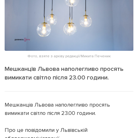
ІНШЕ
Інтерв'ю
Прес-релізи
Картки
Фото/Відео
Репортаж
Made in Lviv
Розслідування
Погляди
Фото, взяте з архіву редакції/Микита Печеник
Ініціативи
Мешканців Львова наполегливо просять
Лонгріди
вимикати світло після 23.00 години.
Зв'язатися з нами
Мешканців Львова наполегливо просять
[email protected]
Реклама на сайті
вимикати світло після 23.00 години.
Політика конфіденційності
Про це повідомили у Львівській
Наші соц мережі