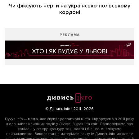
Чи фіксують черги на українсько-польському
кордоні
РЕКЛАМА
© Дивись.info | 2011–2026
Dyvys.info — медіа, яке сприяє розвиткові міста. Інформуємо з 2011 року
щодо найважливіших подій у Львові, Україні та світі. Розповідаємо про
соціальну сферу, культуру, технології і бізнес. Аналізуємо
найважливіше. Використання матеріалів сайту ІА Дивись.info можливе
лише за умови посилання (для інтернет-видань — гіперпосилання) на ІА