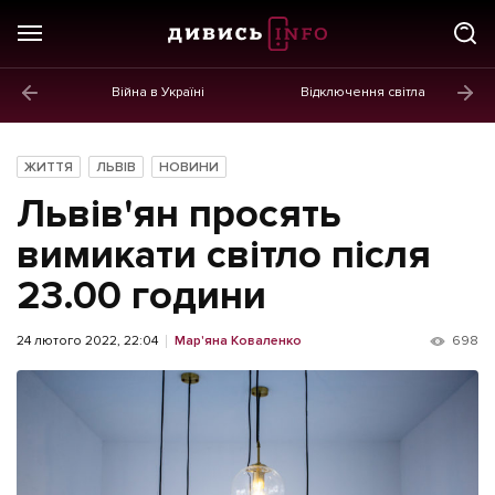
Війна в Україні
Відключення світла
ГОЛОВНЕ
Новини
ЖИТТЯ
ЛЬВІВ
НОВИНИ
Політика
Львів'ян просять
Економіка
вимикати світло після
23.00 години
Бізнес
Життя
24 лютого 2022, 22:04
Мар'яна Коваленко
698
Культура
Афіша