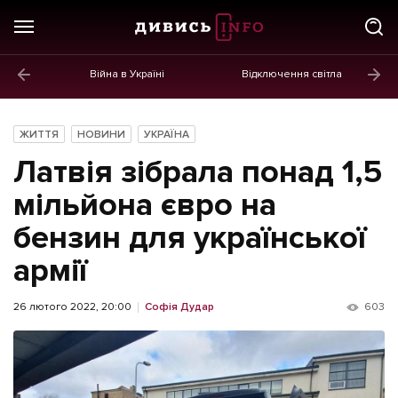
Війна в Україні
Відключення світла
ГОЛОВНЕ
Новини
ЖИТТЯ
НОВИНИ
УКРАЇНА
Політика
Латвія зібрала понад 1,5
Економіка
мільйона євро на
бензин для української
Бізнес
армії
Життя
Культура
26 лютого 2022, 20:00
Софія Дудар
603
Афіша