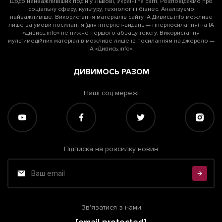
щодо найважливіших подій у Львові, Україні та світі. Розповідаємо про
соціальну сферу, культуру, технології і бізнес. Аналізуємо
найважливіше. Використання матеріалів сайту ІА Дивись.info можливе
лише за умови посилання (для інтернет-видань — гіперпосилання) на ІА
«Дивись.info» не нижче першого абзацу тексту. Використання
мультимедійних матеріалів можливе лише із посиланням на джерело —
ІА «Дивись.info».
ДИВИМОСЬ РАЗОМ
Наші соц мережі
Підписка на розсилку новин
Зв'язатися з нами