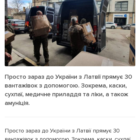
ІНШЕ
Інтерв'ю
Прес-релізи
Картки
Фото/Відео
Репортаж
Made in Lviv
Розслідування
Погляди
Ініціативи
Лонгріди
Просто зараз до України з Латвії прямує 30
вантажівок з допомогою. Зокрема, каски,
сухпаї, медичне приладдя та ліки, а також
Зв'язатися з нами
амуніція.
[email protected]
Реклама на сайті
Політика конфіденційності
Просто зараз до України з Латвії прямує 30
вантажівок з допомогою. Зокрема, каски, сухпаї,
Наші соц мережі