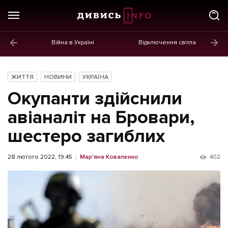
Війна в Україні
Відключення світла
ГОЛОВНЕ
Новини
ЖИТТЯ
НОВИНИ
УКРАЇНА
Політика
Окупанти здійснили
Економіка
авіаналіт на Бровари,
шестеро загиблих
Бізнес
Життя
28 лютого 2022, 19:45
Мар'яна Коваленко
402
Культура
Афіша