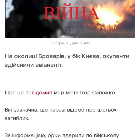
ІНШЕ
Інтерв'ю
Прес-релізи
Картки
Фото/Відео
Репортаж
Made in Lviv
ілюстрація: Дивись.info
Розслідування
Погляди
На околиці Броварів, у бік Києва, окупанти
здійснили авіаналіт.
Ініціативи
Лонгріди
Про це
повідомив
мер міста Ігор Сапожко.
Зв'язатися з нами
[email protected]
Реклама на сайті
Він зазначив, що наразі відомо про шістьох
загиблих.
Політика конфіденційності
За інформацією, орки вдарили по військову
Наші соц мережі