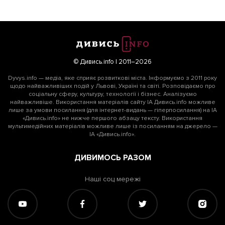
© Дивись.info | 2011–2026
Dyvys.info — медіа, яке сприяє розвиткові міста. Інформуємо з 2011 року
щодо найважливіших подій у Львові, Україні та світі. Розповідаємо про
соціальну сферу, культуру, технології і бізнес. Аналізуємо
найважливіше. Використання матеріалів сайту ІА Дивись.info можливе
лише за умови посилання (для інтернет-видань — гіперпосилання) на ІА
«Дивись.info» не нижче першого абзацу тексту. Використання
мультимедійних матеріалів можливе лише із посиланням на джерело —
ІА «Дивись.info».
ДИВИМОСЬ РАЗОМ
Наші соц мережі