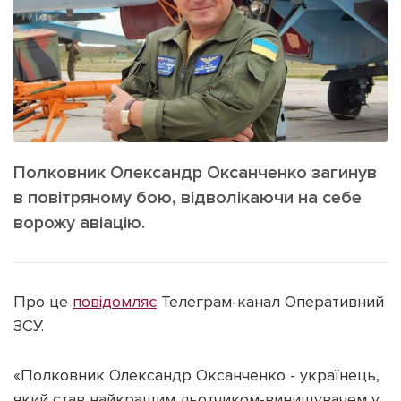
ІНШЕ
Інтерв'ю
Прес-релізи
Картки
Фото/Відео
Репортаж
Made in Lviv
Розслідування
Погляди
Полковник Олександр Оксанченко загинув
Ініціативи
в повітряному бою, відволікаючи на себе
Лонгріди
ворожу авіацію.
Зв'язатися з нами
Про це
повідомляє
Телеграм-канал Оперативний
[email protected]
Реклама на сайті
ЗСУ.
Політика конфіденційності
«Полковник Олександр Оксанченко - українець,
який став найкращим льотчиком-винищувачем у
Наші соц мережі