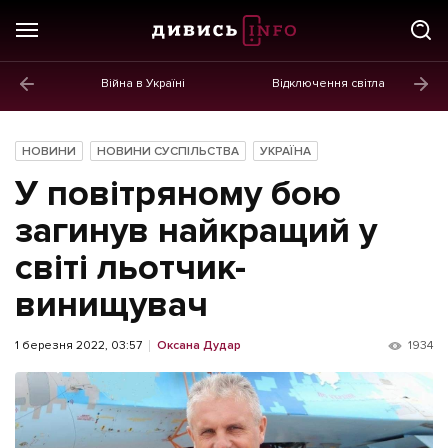
Війна в Україні
Відключення світла
ГОЛОВНЕ
Новини
НОВИНИ
НОВИНИ СУСПІЛЬСТВА
УКРАЇНА
Політика
У повітряному бою
Економіка
загинув найкращий у
світі льотчик-
Бізнес
винищувач
Життя
Культура
1 березня 2022, 03:57
Оксана Дудар
1934
Афіша