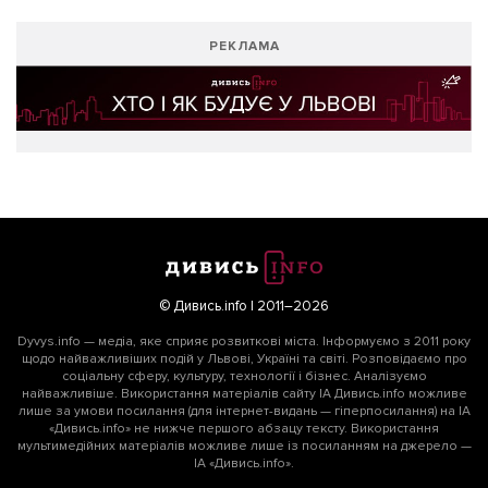
РЕКЛАМА
© Дивись.info | 2011–2026
Dyvys.info — медіа, яке сприяє розвиткові міста. Інформуємо з 2011 року
щодо найважливіших подій у Львові, Україні та світі. Розповідаємо про
соціальну сферу, культуру, технології і бізнес. Аналізуємо
найважливіше. Використання матеріалів сайту ІА Дивись.info можливе
лише за умови посилання (для інтернет-видань — гіперпосилання) на ІА
«Дивись.info» не нижче першого абзацу тексту. Використання
мультимедійних матеріалів можливе лише із посиланням на джерело —
ІА «Дивись.info».