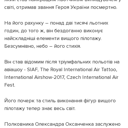
світі, отримав звання Героя України посмертно.
На його рахунку – понад дві тисячі льотних
годин, до того ж, він бездоганно виконує
Підтримати dyvys.info
найскладніші елементи вищого пілотажу.
Безсумнівно, небо – його стихія.
Він став відомим після тріумфальних польотів на
авіашоу - SIAF, The Royal International Air Tattoo,
International Airshow-2017, Czech International Air
Fest.
Його почерк та стиль виконання фігур вищого
пілотажу тепер знає весь світ.
Полковника Олександра Оксанченка заслужено