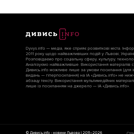
Dyvys.info — медіа, яке сприяє розвиткові міста. Інфо
2011 року щодо найважливіших подій у Львові, Україні т
Розповідаємо про соціальну сферу, культуру, технологі
Аналізуємо найважливіше. Використання матеріалів с
Дивись.info можливе лише за умови посилання (для і
видань — гіперпосилання) на ІА «Дивись.info» не ни
абзацу тексту. Використання мультимедійних матеріа
лише із посиланням на джерело — ІА «Дивись.info».
© Дивись.info -
новини Львова
| 2011–2026
Стр