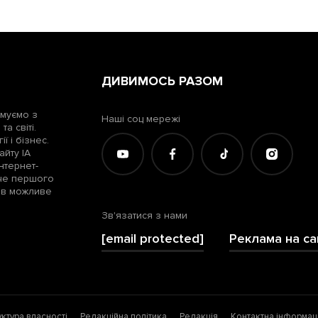
ДИВИМОСЬ РАЗОМ
рмуємо з
Наші соц мережі
а світі.
ї і бізнес.
айту ІА
нтернет-
жче першого
лів можливе
Зв'язатися з нами
[email protected]
Реклама на са
уктура власності
Редакційна політика
Редакція
Контактна інформац