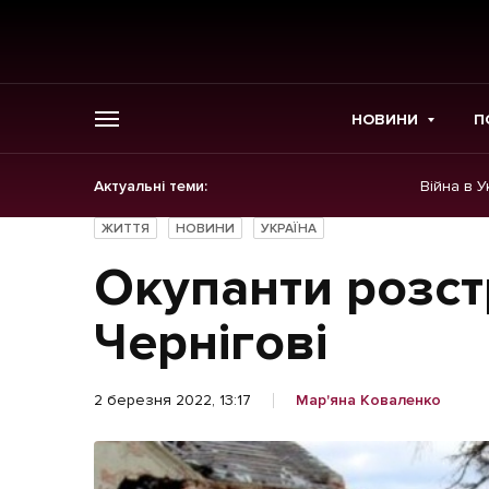
НОВИНИ
П
Актуальні теми:
Війна в У
ГОЛОВНЕ
ЖИТТЯ
НОВИНИ
УКРАЇНА
Новини
Окупанти розст
Політика
Чернігові
Економіка
2 березня 2022, 13:17
Мар'яна Коваленко
Бізнес