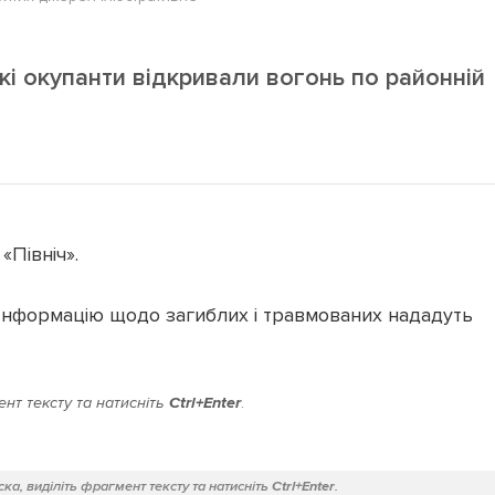
ькі окупанти відкривали вогонь по районній
«Північ».
. Інформацію щодо загиблих і травмованих нададуть
нт тексту та натисніть
Ctrl+Enter
.
ка, виділіть фрагмент тексту та натисніть
Ctrl+Enter
.