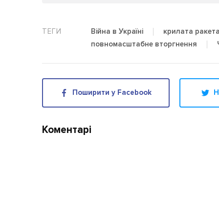
Війна в Україні
крилата ракет
повномасштабне вторгнення
Поширити у Facebook
Н
Коментарі