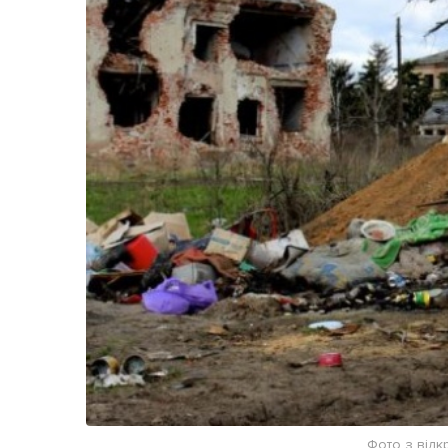
Життя
Культура
Афіша
Фото з відк