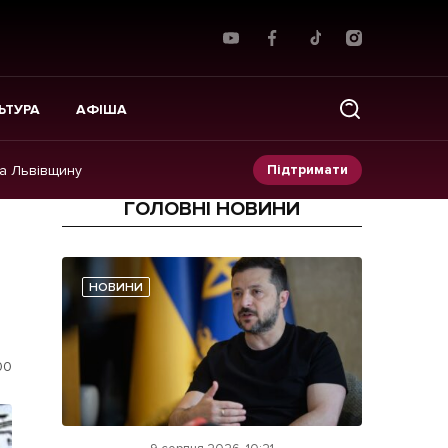
ЬТУРА
АФІША
Підтримати
на Львівщину
ГОЛОВНІ НОВИНИ
Прес-релізи
Фото/Відео
НОВИНИ
Made in Lviv
00