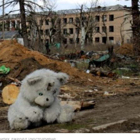
Лонгріди
[email protected]
Рекл
Політика конфіденційност
ритих джерел ілюстративне