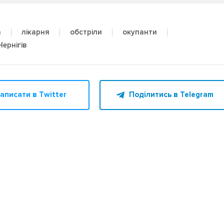
а
лікарня
обстріли
окупанти
Чернігів
аписати в Twitter
Поділитись в Telegram