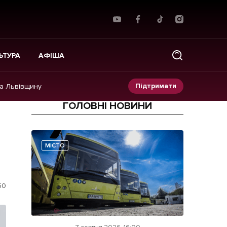
ЬТУРА
АФІША
Підтримати
на Львівщину
ГОЛОВНІ НОВИНИ
Прес-релізи
Фото/Відео
МІСТО
Made in Lviv
50