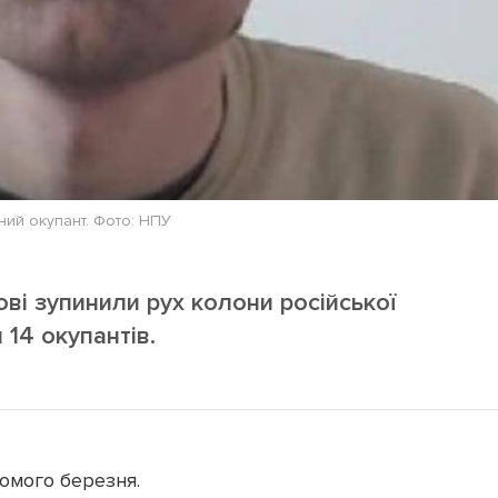
ий окупант. Фото: НПУ
кові зупинили рух колони російської
 14 окупантів.
ьомого березня.