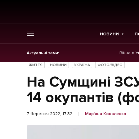
НОВИНИ
П
Актуальні теми:
Війна в У
ГОЛОВНЕ
ЖИТТЯ
НОВИНИ
УКРАЇНА
ФОТО/ВІДЕО
Новини
На Сумщині ЗСУ
Політика
14 окупантів (ф
Економіка
7 березня 2022, 17:32
Мар'яна Коваленко
Бізнес