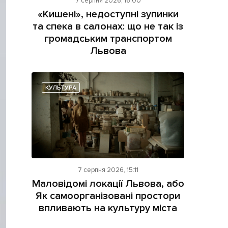
7 серпня 2026, 16:00
«Кишені», недоступні зупинки
та спека в салонах: що не так із
громадським транспортом
Львова
ама на сайті
КУЛЬТУРА
і
7 серпня 2026, 15:11
Маловідомі локації Львова, або
Як самоорганізовані простори
впливають на культуру міста