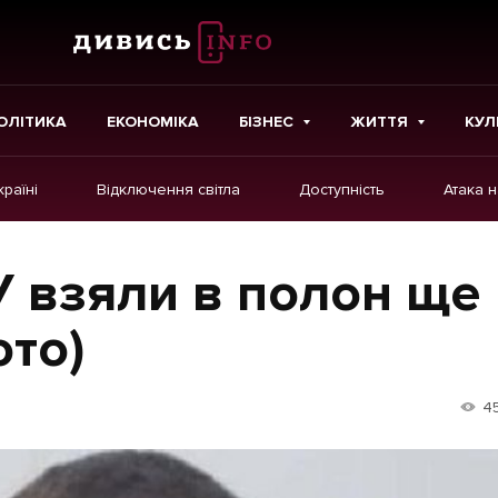
ОЛІТИКА
ЕКОНОМІКА
БІЗНЕС
ЖИТТЯ
КУЛ
країні
Відключення світла
Доступність
Атака 
ІНШЕ
Інтерв'ю
 взяли в полон ще
Картки
ото)
Репортаж
Розслідування
4
Погляди
Ініціативи