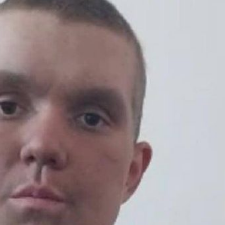
Лонгріди
[email protected]
Рекл
Політика конфіденційност