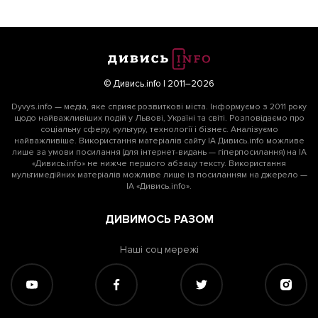
© Дивись.info | 2011–2026
Dyvys.info — медіа, яке сприяє розвиткові міста. Інформуємо з 2011 року
щодо найважливіших подій у Львові, Україні та світі. Розповідаємо про
соціальну сферу, культуру, технології і бізнес. Аналізуємо
найважливіше. Використання матеріалів сайту ІА Дивись.info можливе
лише за умови посилання (для інтернет-видань — гіперпосилання) на ІА
«Дивись.info» не нижче першого абзацу тексту. Використання
мультимедійних матеріалів можливе лише із посиланням на джерело —
ІА «Дивись.info».
ДИВИМОСЬ РАЗОМ
Наші соц мережі