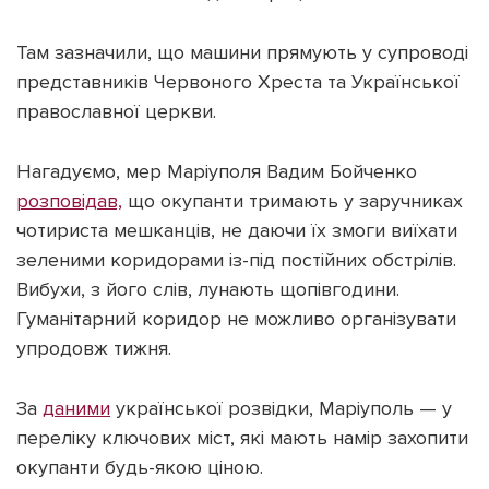
Там зазначили, що машини прямують у супроводі
представників Червоного Хреста та Української
православної церкви.
Підтримати dyvys.info
Нагадуємо, мер Маріуполя Вадим Бойченко
розповідав,
що окупанти тримають у заручниках
чотириста мешканців, не даючи їх змоги виїхати
зеленими коридорами із-під постійних обстрілів.
Вибухи, з його слів, лунають щопівгодини.
Гуманітарний коридор не можливо організувати
упродовж тижня.
За
даними
української розвідки, Маріуполь — у
переліку ключових міст, які мають намір захопити
окупанти будь-якою ціною.