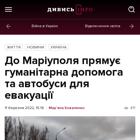
Війна в Україні
Відключення світла
ГОЛОВНЕ
Новини
ЖИТТЯ
НОВИНИ
УКРАЇНА
Політика
До Маріуполя прямує
Економіка
гуманітарна допомога
та автобуси для
Бізнес
евакуації
Життя
Культура
11 березня 2022, 15:16
Мар'яна Коваленко
471
Афіша