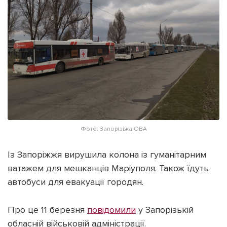
ІНШЕ
Інтерв'ю
Прес-релізи
Картки
Фото/Відео
Репортаж
Made in Lviv
Розслідування
Погляди
Ініціативи
Лонгріди
Фото: Запорізька ОВА
Із Запоріжжя вирушила колона із гуманітарним
Зв'язатися з нами
ватажем для мешканців Маріуполя. Також їдуть
[email protected]
Реклама на сайті
автобуси для евакуації городян.
Політика конфіденційності
Про це 11 березня
повідомили
у Запорізькій
обласній військовій адміністрації.
Наші соц мережі