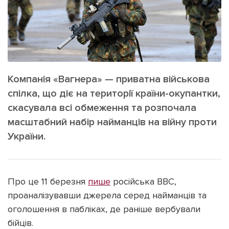
ІНШЕ
Інтерв'ю
Прес-релізи
Картки
Фото/Відео
Репортаж
Made in Lviv
Розслідування
Компанія «Вагнера» — приватна військова
Погляди
спілка, що діє на території країни-окупантки,
Ініціативи
скасувала всі обмеження та розпочала
масштабний набір найманців на війну проти
Лонгріди
України.
Зв'язатися з нами
[email protected]
Реклама на сайті
Про це 11 березня
пише
російська ВВС,
проаналізувавши джерела серед найманців та
Політика конфіденційності
оголошення в пабліках, де раніше вербували
бійців.
Наші соц мережі