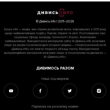
© Дивись.info | 2011–2026
Dyvys.info — медіа, яке сприяє розвиткові міста. Інформуємо з 2011 року
щодо найважливіших подій у Львові, Україні та світі. Розповідаємо про
соціальну сферу, культуру, технології і бізнес. Аналізуємо
найважливіше. Використання матеріалів сайту ІА Дивись.info можливе
лише за умови посилання (для інтернет-видань — гіперпосилання) на ІА
«Дивись.info» не нижче першого абзацу тексту. Використання
мультимедійних матеріалів можливе лише із посиланням на джерело —
ІА «Дивись.info».
ДИВИМОСЬ РАЗОМ
Наші соц мережі
Підписка на розсилку новин