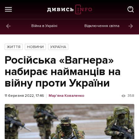
Війна в Україні
Відключення світла
ГОЛОВНЕ
Новини
ЖИТТЯ
НОВИНИ
УКРАЇНА
Політика
Російська «Вагнера»
Економіка
набирає найманців на
війну проти України
Бізнес
Життя
11 березня 2022, 17:46
Мар'яна Коваленко
358
Культура
Афіша