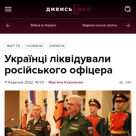
Війна в Україні
Відключення світла
ГОЛОВНЕ
Новини
ЖИТТЯ
НОВИНИ
УКРАЇНА
Політика
Українці ліквідували
Економіка
російського офіцера
Бізнес
11 березня 2022, 19:03
Мар'яна Коваленко
346
Життя
Культура
Афіша