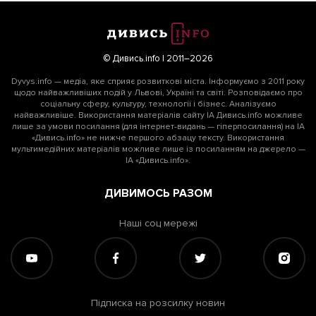
© Дивись.info | 2011–2026
Dyvys.info — медіа, яке сприяє розвиткові міста. Інформуємо з 2011 року
щодо найважливіших подій у Львові, Україні та світі. Розповідаємо про
соціальну сферу, культуру, технології і бізнес. Аналізуємо
найважливіше. Використання матеріалів сайту ІА Дивись.info можливе
лише за умови посилання (для інтернет-видань — гіперпосилання) на ІА
«Дивись.info» не нижче першого абзацу тексту. Використання
мультимедійних матеріалів можливе лише із посиланням на джерело —
ІА «Дивись.info».
ДИВИМОСЬ РАЗОМ
Наші соц мережі
Підписка на розсилку новин