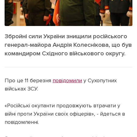
ІНШЕ
Інтерв'ю
Прес-релізи
Картки
Фото/Відео
Репортаж
Made in Lviv
Збройні сили України знищили російського
Розслідування
генерал-майора Андрія Колеснікова, що був
командиром Східного військового округу.
Погляди
Ініціативи
Лонгріди
Про це 11 березня
повідомили
у Сухопутних
військах ЗСУ.
Зв'язатися з нами
[email protected]
Реклама на сайті
«Російські окупанти продовжують втрачати у
війні проти України своїх офіцерів», - йдеться в
Політика конфіденційності
повідомленні.
Наші соц мережі