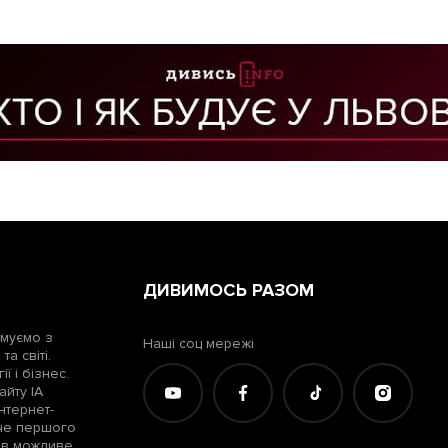
ДИВИМОСЬ РАЗОМ
рмуємо з
Наші соц мережі
а світі.
ї і бізнес.
айту ІА
нтернет-
жче першого
лів можливе