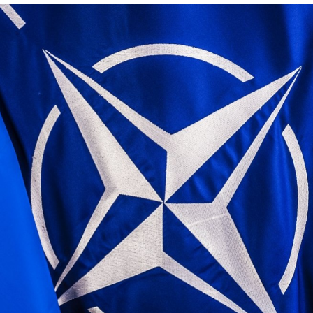
Лонгріди
[email protected]
Рекл
Політика конфіденційност