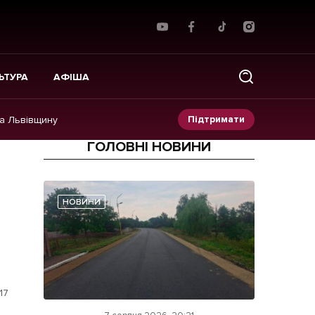
ЬТУРА
АФІША
Підтримати
на Львівщину
ГОЛОВНІ НОВИНИ
Прес-релізи
Фото/Відео
НОВИНИ
Made in Lviv
17