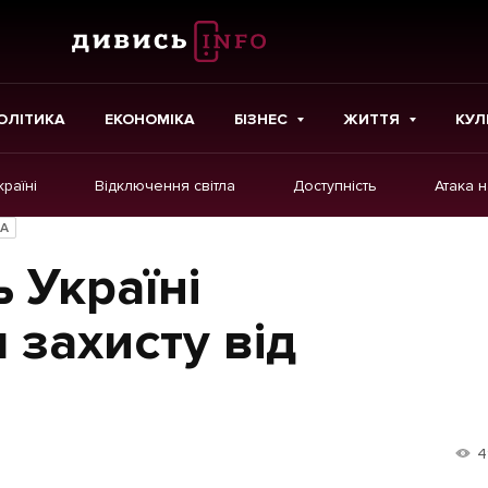
ОЛІТИКА
ЕКОНОМІКА
БІЗНЕС
ЖИТТЯ
КУЛ
країні
Відключення світла
Доступність
Атака 
ІНШЕ
НА
Інтерв'ю
 Україні
Картки
 захисту від
Репортаж
Розслідування
Погляди
4
Ініціативи