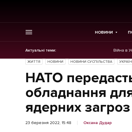
НОВИНИ
П
Актуальні теми:
Війна в У
ГОЛОВНЕ
ЖИТТЯ
НОВИНИ
НОВИНИ СУСПІЛЬСТВА
УКРАЇ
Новини
НАТО передасть
Політика
обладнання для
Економіка
ядерних загроз
Бізнес
23 березня 2022, 15:48
Оксана Дудар