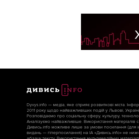
Dyvys.info — медіа, яке сприяє розвиткові міста. Інфо
2011 року щодо найважливіших подій у Львові, Україні т
Розповідаємо про соціальну сферу, культуру, технологі
Аналізуємо найважливіше. Використання матеріалів с
Дивись.info можливе лише за умови посилання (для і
видань — гіперпосилання) на ІА «Дивись.info» не ни
абзацу тексту. Використання мультимедійних матеріа