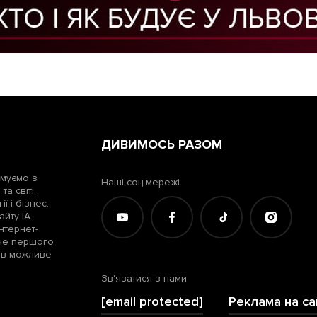
ДИВИМОСЬ РАЗОМ
рмуємо з
Наші соц мережі
а світі.
ї і бізнес.
айту ІА
нтернет-
жче першого
лів можливе
Зв'язатися з нами
[email protected]
Реклама на са