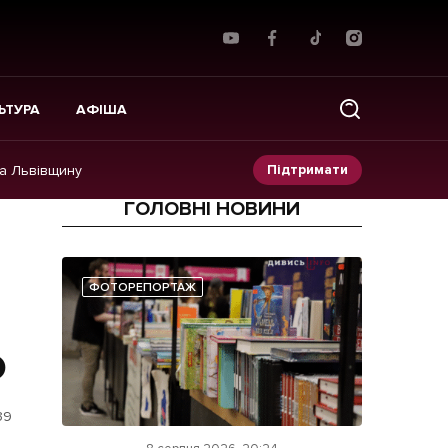
ЬТУРА
АФІША
Підтримати
на Львівщину
ГОЛОВНІ НОВИНИ
Прес-релізи
Фото/Відео
ФОТОРЕПОРТАЖ
Made in Lviv
ю
39