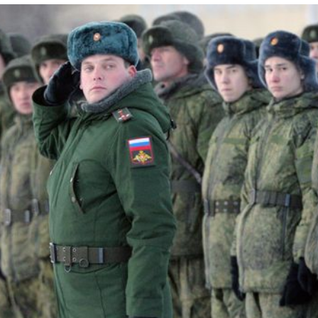
Лонгріди
[email protected]
Рекл
Політика конфіденційност