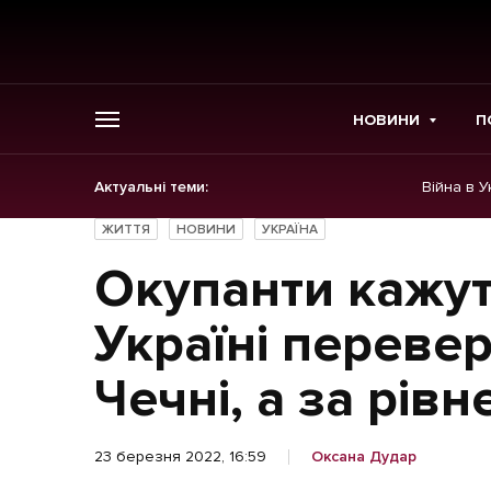
НОВИНИ
П
Актуальні теми:
Війна в У
ГОЛОВНЕ
ЖИТТЯ
НОВИНИ
УКРАЇНА
Новини
Окупанти кажут
Політика
Україні перевер
Економіка
Чечні, а за рів
Бізнес
23 березня 2022, 16:59
Оксана Дудар