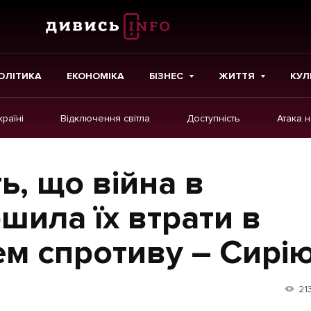
ОЛІТИКА
ЕКОНОМІКА
БІЗНЕС
ЖИТТЯ
КУЛ
країні
Відключення світла
Доступність
Атака 
ІНШЕ
Інтерв'ю
ь, що війна в
Картки
шила їх втрати в
Репортаж
нем спротиву – Сирі
Розслідування
Погляди
21
Ініціативи