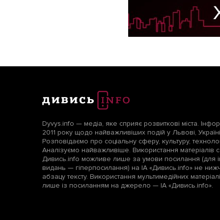
Dyvys.info — медіа, яке сприяє розвиткові міста. Інфо
2011 року щодо найважливіших подій у Львові, Україні т
Розповідаємо про соціальну сферу, культуру, технологі
Аналізуємо найважливіше. Використання матеріалів с
Дивись.info можливе лише за умови посилання (для і
видань — гіперпосилання) на ІА «Дивись.info» не ни
абзацу тексту. Використання мультимедійних матеріа
лише із посиланням на джерело — ІА «Дивись.info».