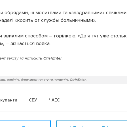
и обрядами, ні молитвами та «заздравними» свічками..
надалі «косить от службы больничными».
 звиклим способом – горілкою. «Да я тут уже стольк
, – зізнається вояка.
нт тексту та натисніть
Ctrl+Enter
.
ка, виділіть фрагмент тексту та натисніть
Ctrl+Enter
.
ЧАЕС
окупанти
СБУ