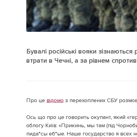
Бувалі російські вояки зізнаються 
втрати в Чечні, а за рівнем спротив
Про це
відомо
з перехоплених СБУ розмов 
Ось що про це говорить окупант, який «ге
облогу Київ: «Прикинь, мы там (під Чорноби
пида*сы еб*ые. Наше государство я всех н