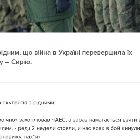
рідним, що війна в Україні перевершила їх
у – Сирію.
окупантів з рідними.
роїчно» захоплював ЧАЕС, а зараз намагається взяти 
лем, - ред.) 2 недели стояли, и нас всех в бой кинули
енавижу, нах*й».