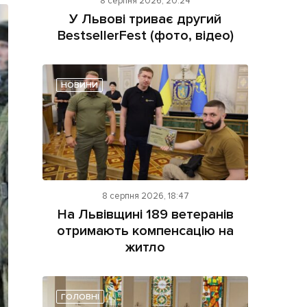
8 серпня 2026, 20:24
У Львові триває другий
BestsellerFest (фото, відео)
НОВИНИ
ама на сайті
і
8 серпня 2026, 18:47
На Львівщині 189 ветеранів
отримають компенсацію на
житло
ГОЛОВНІ