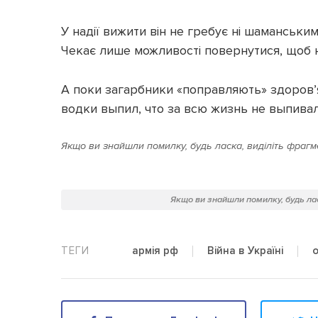
У надії вижити він не гребує ні шаманським
Чекає лише можливості повернутися, щоб 
А поки загарбники «поправляють» здоров’я
водки выпил, что за всю жизнь не выпивал»
Якщо ви знайшли помилку, будь ласка, виділіть фрагме
Якщо ви знайшли помилку, будь лас
армія рф
Війна в Україні