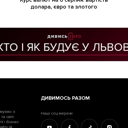
Курс валют на 6 серпня: вартість
долара, євро та злотого
ДИВИМОСЬ РАЗОМ
рмуємо з
Наші соц мережі
а світі.
ї і бізнес.
айту ІА