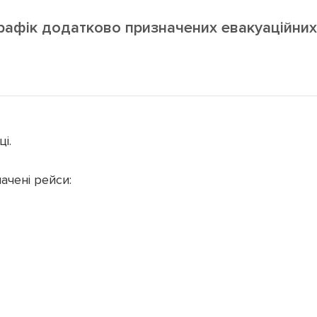
рафік додатково призначених евакуаційних
і.
ачені рейси: