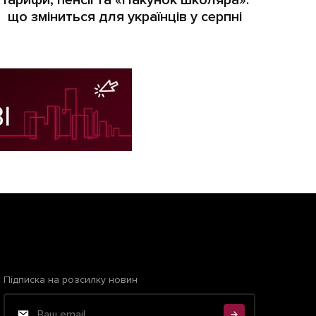
Тарифи, пенсії та «Пакунок школяра»:
що зміниться для українців у серпні
Підписка на розсилку новин