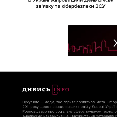
В Україні запровадили День Військ
зв’язку та кібербезпеки ЗСУ
Dyvys.info — медіа, яке сприяє розвиткові міста. Інфо
2011 року щодо найважливіших подій у Львові, Україні т
Розповідаємо про соціальну сферу, культуру, технологі
Аналізуємо найважливіше. Використання матеріалів с