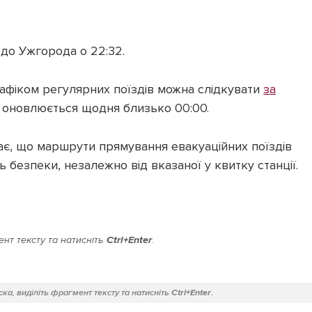
до Ужгорода о 22:32.
рафіком регулярних поїздів можна слідкувати
за
ь оновлюється щодня близько 00:00.
ає, що маршрути прямування евакуаційних поїздів
 безпеки, незалежно від вказаної у квитку станції.
нт тексту та натисніть
Ctrl+Enter
.
ка, виділіть фрагмент тексту та натисніть
Ctrl+Enter
.