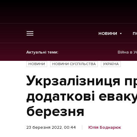
НОВИНИ
П
Актуальні теми:
Війна в У
ГОЛОВНЕ
НОВИНИ
НОВИНИ СУСПІЛЬСТВА
УКРАЇНА
Новини
Укрзалізниця п
Політика
додаткові еваку
Економіка
березня
Бізнес
23 березня 2022, 00:44
Юлія Боднарюк