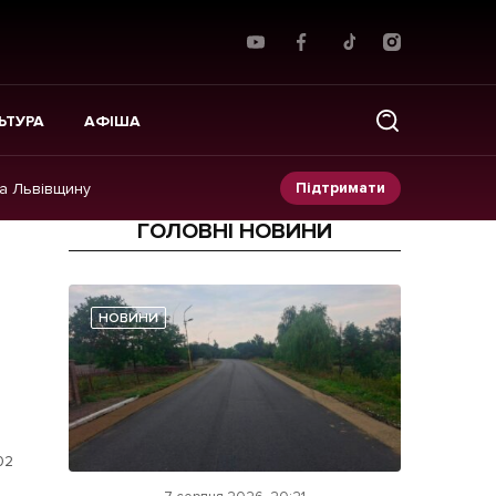
ЬТУРА
АФІША
Підтримати
на Львівщину
ГОЛОВНІ НОВИНИ
Прес-релізи
Фото/Відео
НОВИНИ
Made in Lviv
02