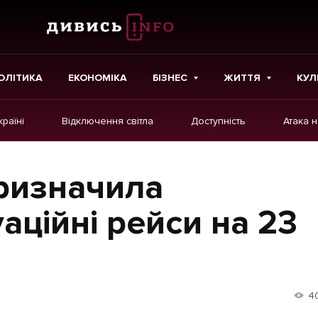
ОЛІТИКА
ЕКОНОМІКА
БІЗНЕС
ЖИТТЯ
КУЛ
країні
Відключення світла
Доступність
Атака 
ІНШЕ
Інтерв'ю
ризначила
Картки
аційні рейси на 23
Репортаж
Розслідування
Погляди
4
Ініціативи