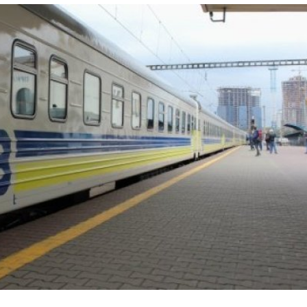
Лонгріди
[email protected]
Рекл
Політика конфіденційност