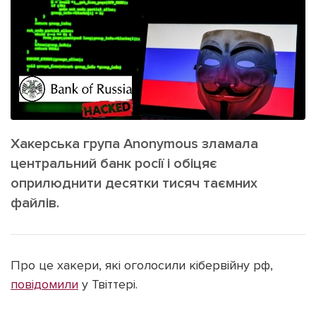
ІНШЕ
Інтерв'ю
Прес-релізи
Картки
Фото/Відео
Репортаж
Made in Lviv
Розслідування
Погляди
Хакерська група Anonymous зламала
Ініціативи
центральний банк росії і обіцяє
Лонгріди
оприлюднити десятки тисяч таємних
файлів.
Зв'язатися з нами
[email protected]
Реклама на сайті
Про це хакери, які оголосили кібервійну рф,
Політика конфіденційності
повідомили
у Твіттері.
Наші соц мережі