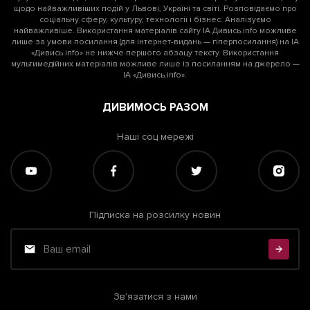
щодо найважливіших подій у Львові, Україні та світі. Розповідаємо про
соціальну сферу, культуру, технології і бізнес. Аналізуємо
найважливіше. Використання матеріалів сайту ІА Дивись.info можливе
лише за умови посилання (для інтернет-видань — гіперпосилання) на ІА
«Дивись.info» не нижче першого абзацу тексту. Використання
мультимедійних матеріалів можливе лише із посиланням на джерело —
ІА «Дивись.info».
ДИВИМОСЬ РАЗОМ
Наші соц мережі
Підписка на розсилку новин
Зв'язатися з нами