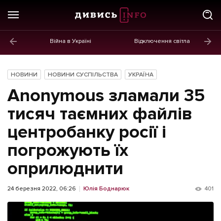
Війна в Україні
Відключення світла
ГОЛОВНЕ
Новини
НОВИНИ
НОВИНИ СУСПІЛЬСТВА
УКРАЇНА
Політика
Anonymous зламали 35
Економіка
тисяч таємних файлів
центробанку росії і
Бізнес
погрожують їх
Життя
оприлюднити
Культура
Афіша
24 березня 2022, 06:26
Юлія Боднарюк
401