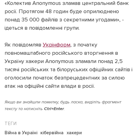
«Колектив Anonymous зламав центральний банк
росії. Протягом 48 годин буде оприлюднено
понад 35 000 файлів з секретними угодами», -
ідеться в повідомленні групи.
Підтримати dyvys.info
Як повідомляв
Укрінформ
, з початку
повномаштабного російського вторгнення в
Україну хакери Anonymous зламали понад 2,5
тисячі російських та білоруських офіційних сайтів і
оголосили початок безпрецедентних за силою
атак на офіційні сайти влади в росії.
Якщо ви знайшли помилку, будь ласка, виділіть фрагмент
тексту та натисніть
Ctrl+Enter
.
Війна в Україні
кібервійна
хакери