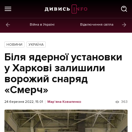
Війна в Україні
Відключення світла
ГОЛОВНЕ
Новини
НОВИНИ
УКРАЇНА
Політика
Біля ядерної установки
Економіка
у Харкові залишили
ворожий снаряд
Бізнес
«Смерч»
Життя
Культура
24 березня 2022, 15:01
Мар'яна Коваленко
363
Афіша