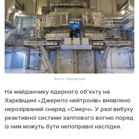
ІНШЕ
Інтерв'ю
Прес-релізи
Картки
Фото/Відео
Репортаж
Made in Lviv
Розслідування
Погляди
Ініціативи
Лонгріди
Фото: Укрінформ
На майданчику ядерного об’єкту на
Зв'язатися з нами
Харківщині «Джерело нейтронів» виявлено
[email protected]
Реклама на сайті
нерозірваний снаряд «Смерч». У разі вибуху
реактивної системи залпового вогню поряд
Політика конфіденційності
із ним можуть бути непоправні наслідки.
Наші соц мережі