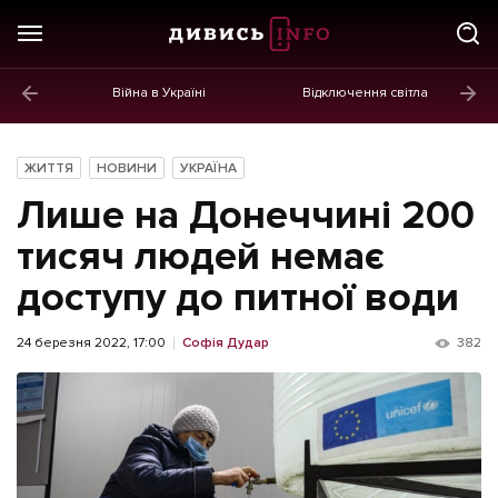
Війна в Україні
Відключення світла
ГОЛОВНЕ
Новини
ЖИТТЯ
НОВИНИ
УКРАЇНА
Політика
Лише на Донеччині 200
Економіка
тисяч людей немає
доступу до питної води
Бізнес
Життя
24 березня 2022, 17:00
Софія Дудар
382
Культура
Афіша