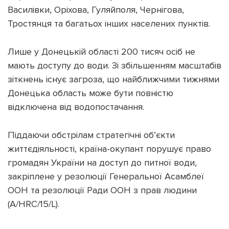
Василівки, Оріхова, Гуляйполя, Чернігова,
Тростянця та багатьох інших населених пунктів.
Лише у Донецькій області 200 тисяч осіб не
Підтримати dyvys.info
мають доступу до води. Зі збільшенням масштабів
зіткнень існує загроза, що найближчими тижнями
Донецька область може бути повністю
відключена від водопостачання.
Піддаючи обстрілам стратегічні об’єкти
життєдіяльності, країна-окупант порушує право
громадян України на доступ до питної води,
закріплене у резолюції Генеральної Асамблеї
ООН та резолюції Ради ООН з прав людини
(A/HRC/15/L).