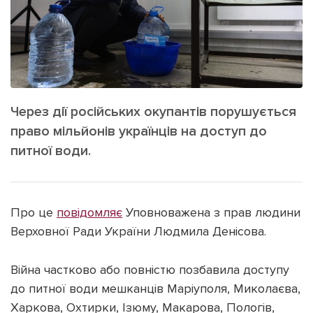
ІНШЕ
Інтерв'ю
Прес-релізи
Картки
Фото/Відео
Репортаж
Made in Lviv
Розслідування
Через дії російських окупантів порушується
Погляди
право мільйонів українців на доступ до
Ініціативи
питної води.
Лонгріди
Про це
повідомляє
Уповноважена з прав людини
Зв'язатися з нами
Верховної Ради України Людмила Денісова.
[email protected]
Реклама на сайті
Війна частково або повністю позбавила доступу
Політика конфіденційності
до питної води мешканців Маріуполя, Миколаєва,
Харкова, Охтирки, Ізюму, Макарова, Пологів,
Наші соц мережі