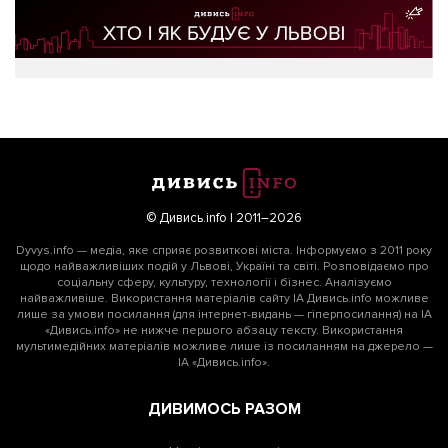
© Дивись.info | 2011–2026
Dyvys.info — медіа, яке сприяє розвиткові міста. Інформуємо з 2011 року
щодо найважливіших подій у Львові, Україні та світі. Розповідаємо про
соціальну сферу, культуру, технології і бізнес. Аналізуємо
найважливіше. Використання матеріалів сайту ІА Дивись.info можливе
лише за умови посилання (для інтернет-видань — гіперпосилання) на ІА
«Дивись.info» не нижче першого абзацу тексту. Використання
мультимедійних матеріалів можливе лише із посиланням на джерело —
ІА «Дивись.info».
ДИВИМОСЬ РАЗОМ