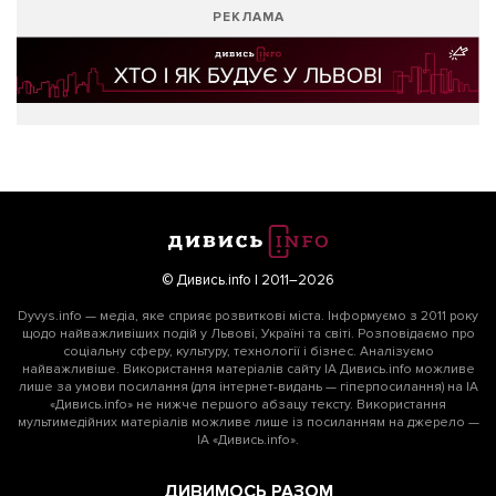
РЕКЛАМА
© Дивись.info | 2011–2026
Dyvys.info — медіа, яке сприяє розвиткові міста. Інформуємо з 2011 року
щодо найважливіших подій у Львові, Україні та світі. Розповідаємо про
соціальну сферу, культуру, технології і бізнес. Аналізуємо
найважливіше. Використання матеріалів сайту ІА Дивись.info можливе
лише за умови посилання (для інтернет-видань — гіперпосилання) на ІА
«Дивись.info» не нижче першого абзацу тексту. Використання
мультимедійних матеріалів можливе лише із посиланням на джерело —
ІА «Дивись.info».
ДИВИМОСЬ РАЗОМ