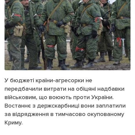
ІНШЕ
Інтерв'ю
Прес-релізи
Картки
Фото/Відео
Репортаж
Made in Lviv
Розслідування
Погляди
Ініціативи
Лонгріди
У бюджеті країни-агресорки не
передбачили витрати на обіцяні надбавки
Зв'язатися з нами
військовим, що воюють проти України.
[email protected]
Реклама на сайті
Востаннє з держскарбниці вони заплатили
за відрядження в тимчасово окупованому
Політика конфіденційності
Криму.
Наші соц мережі