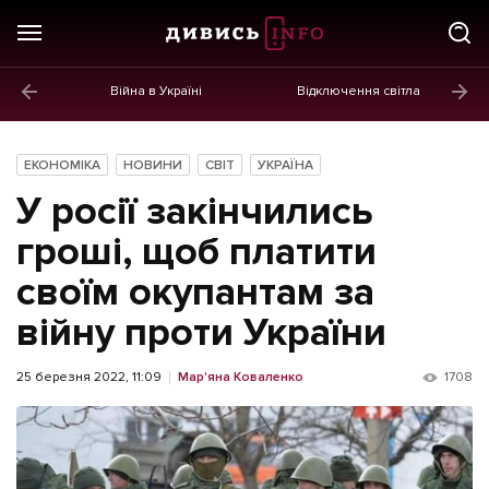
Війна в Україні
Відключення світла
ГОЛОВНЕ
Новини
ЕКОНОМІКА
НОВИНИ
СВІТ
УКРАЇНА
Політика
У росії закінчились
Економіка
гроші, щоб платити
своїм окупантам за
Бізнес
війну проти України
Життя
Культура
25 березня 2022, 11:09
Мар'яна Коваленко
1708
Афіша