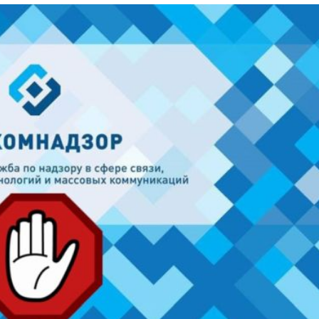
Лонгріди
[email protected]
Рекл
Політика конфіденційност