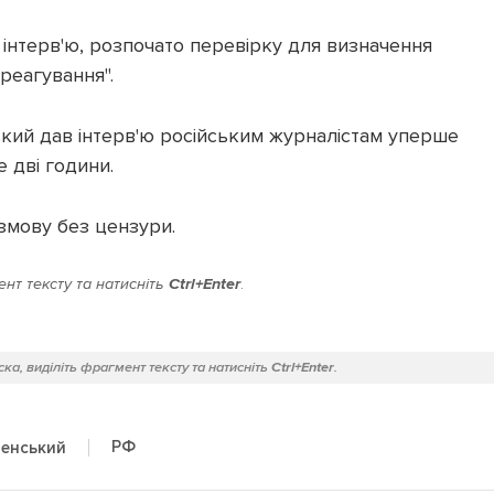
и інтерв'ю, розпочато перевірку для визначення
 реагування".
ий дав інтерв'ю російським журналістам уперше
 дві години.
змову без цензури.
нт тексту та натисніть
Ctrl+Enter
.
ка, виділіть фрагмент тексту та натисніть
Ctrl+Enter
.
РФ
енський