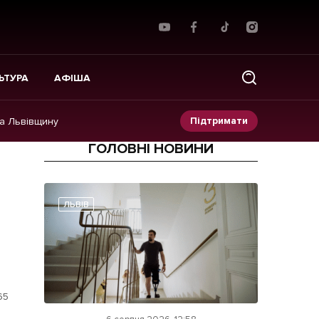
ЬТУРА
АФІША
Підтримати
на Львівщину
ГОЛОВНІ НОВИНИ
Прес-релізи
Фото/Відео
ЛЬВІВ
Made in Lviv
65