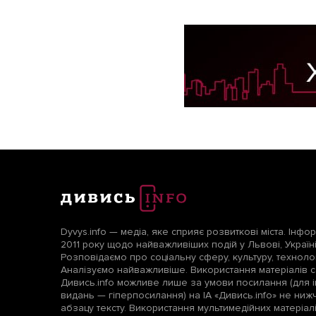
Dyvys.info — медіа, яке сприяє розвиткові міста. Інфо
2011 року щодо найважливіших подій у Львові, Україні т
Розповідаємо про соціальну сферу, культуру, технологі
Аналізуємо найважливіше. Використання матеріалів с
Дивись.info можливе лише за умови посилання (для і
видань — гіперпосилання) на ІА «Дивись.info» не ни
абзацу тексту. Використання мультимедійних матеріа