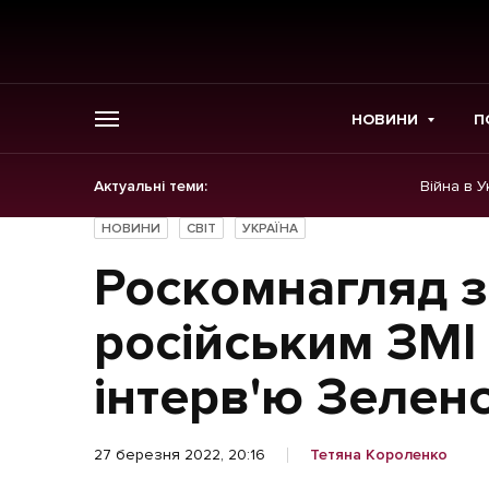
НОВИНИ
П
Актуальні теми:
Війна в У
ГОЛОВНЕ
НОВИНИ
СВІТ
УКРАЇНА
Новини
Роскомнагляд 
Політика
російським ЗМІ
Економіка
інтерв'ю Зелен
Бізнес
27 березня 2022, 20:16
Тетяна Короленко