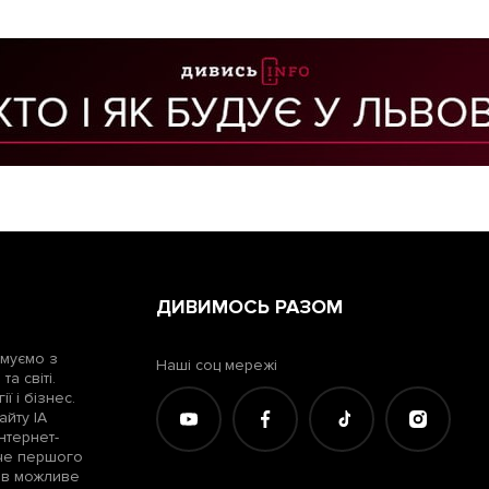
ДИВИМОСЬ РАЗОМ
рмуємо з
Наші соц мережі
а світі.
ї і бізнес.
айту ІА
нтернет-
жче першого
лів можливе