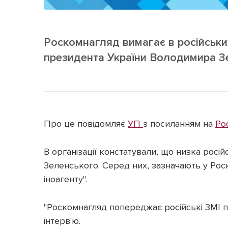
Роскомнагляд вимагає в російських
президента України Володимира З
Про це повідомляє
УП
з посиланням на
Ро
В організації констатували, що низка росій
Зеленського. Серед них, зазначають у Роско
іноагенту".
"Роскомнагляд попереджає російські ЗМІ пр
інтерв'ю.