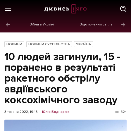
Війна в Україні
Відключення світла
ГОЛОВНЕ
Новини
НОВИНИ
НОВИНИ СУСПІЛЬСТВА
УКРАЇНА
Політика
10 людей загинули, 15 -
Економіка
поранено в результаті
ракетного обстрілу
Бізнес
авдіївського
Життя
коксохімічного заводу
Культура
Афіша
3 травня 2022, 19:16
Юлія Боднарюк
324