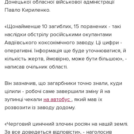
Донецької обласної військової адміністрації
Павло Кириленко.
«Щонайменше 10 загиблих, 15 поранених - такі
наслідки обстрілу російськими окупантами
Підтримати dyvys.info
Авдіївського коксохімічного заводу. Ці цифри -
оперативні. Інформація ще буде уточнюватися, й
кількість жертв, ймовірно, може бути більшою», -
написав очільник області.
Він зазначив, що загарбники точно знали, куди
цілили - робочі саме завершили зміну й на
зупинці чекали
на автобус
, який мав їх
розвозити із заводу додому.
«Черговий цинічний злочин росіян на нашій землі.
За все доведеться відповісти», - наголосив