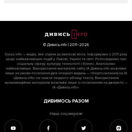
© Дивись.info | 2011–2026
Dyvys.info — медіа, яке сприяє розвиткові міста. Інформуємо з 2011 року
щодо найважливіших подій у Львові, Україні та світі. Розповідаємо про
соціальну сферу, культуру, технології і бізнес. Аналізуємо
найважливіше. Використання матеріалів сайту ІА Дивись.info можливе
лише за умови посилання (для інтернет-видань — гіперпосилання) на ІА
«Дивись.info» не нижче першого абзацу тексту. Використання
мультимедійних матеріалів можливе лише із посиланням на джерело —
ІА «Дивись.info».
ДИВИМОСЬ РАЗОМ
Наші соц мережі