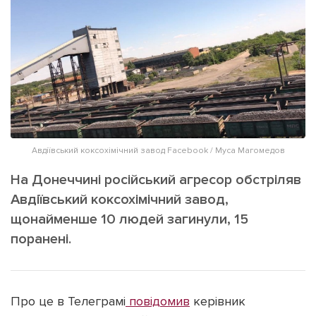
ІНШЕ
Інтерв'ю
Прес-релізи
Картки
Фото/Відео
Репортаж
Made in Lviv
Розслідування
Погляди
Ініціативи
Авдіївський коксохімічний завод Facebook / Муса Магомедов
Лонгріди
На Донеччині російський агресор обстріляв
Авдіївський коксохімічний завод,
щонайменше 10 людей загинули, 15
Зв'язатися з нами
поранені.
[email protected]
Реклама на сайті
Політика конфіденційності
Про це в Телеграмі
повідомив
керівник
Наші соц мережі