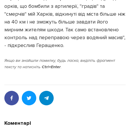
орків, що бомбили з артилерії, "градів" та
"смерчів" мій Харків, відкинуті від міста більше ніж
на 40 км і не зможуть більше завдати його
мирним жителям шкоди. Так само встановлено
Підтримати dyvys.info
контроль над переправою через водяний масив",
- підкреслив Геращенко.
Якщо ви знайшли помилку, будь ласка, виділіть фрагмент
тексту та натисніть
Ctrl+Enter
.
Коментарі