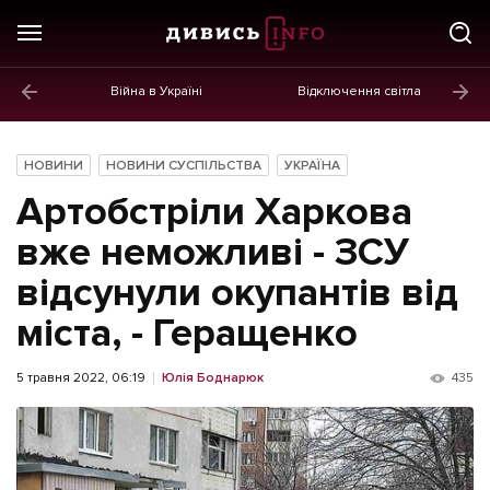
Війна в Україні
Відключення світла
ГОЛОВНЕ
Новини
НОВИНИ
НОВИНИ СУСПІЛЬСТВА
УКРАЇНА
Політика
Артобстріли Харкова
Економіка
вже неможливі - ЗСУ
відсунули окупантів від
Бізнес
міста, - Геращенко
Життя
Культура
5 травня 2022, 06:19
Юлія Боднарюк
435
Афіша