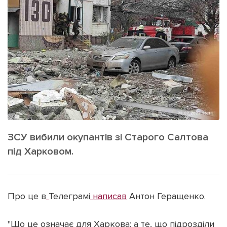
ІНШЕ
Інтерв'ю
Прес-релізи
Картки
Фото/Відео
Репортаж
Made in Lviv
Розслідування
Погляди
Ініціативи
Лонгріди
ЗСУ вибили окупантів зі Старого Салтова
під Харковом.
Зв'язатися з нами
[email protected]
Реклама на сайті
Політика конфіденційності
Про це в
Телеграмі
написав
Антон Геращенко.
"Що це означає для Харкова: а те, що підрозділи
Наші соц мережі