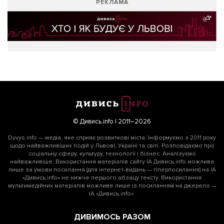
РЕКЛАМА
© Дивись.info | 2011–2026
Dyvys.info — медіа, яке сприяє розвиткові міста. Інформуємо з 2011 року
щодо найважливіших подій у Львові, Україні та світі. Розповідаємо про
соціальну сферу, культуру, технології і бізнес. Аналізуємо
найважливіше. Використання матеріалів сайту ІА Дивись.info можливе
лише за умови посилання (для інтернет-видань — гіперпосилання) на ІА
«Дивись.info» не нижче першого абзацу тексту. Використання
мультимедійних матеріалів можливе лише із посиланням на джерело —
ІА «Дивись.info».
ДИВИМОСЬ РАЗОМ