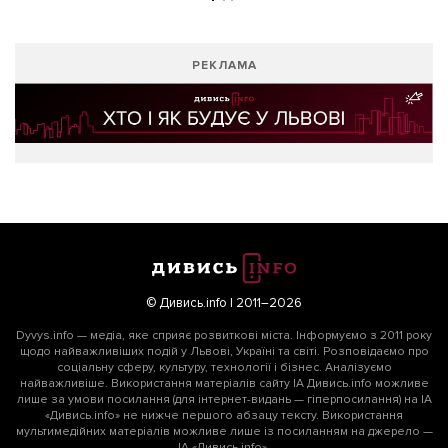
РЕКЛАМА
© Дивись.info | 2011–2026
Dyvys.info — медіа, яке сприяє розвиткові міста. Інформуємо з 2011 року
щодо найважливіших подій у Львові, Україні та світі. Розповідаємо про
соціальну сферу, культуру, технології і бізнес. Аналізуємо
найважливіше. Використання матеріалів сайту ІА Дивись.info можливе
лише за умови посилання (для інтернет-видань — гіперпосилання) на ІА
«Дивись.info» не нижче першого абзацу тексту. Використання
мультимедійних матеріалів можливе лише із посиланням на джерело —
ІА «Дивись.info».