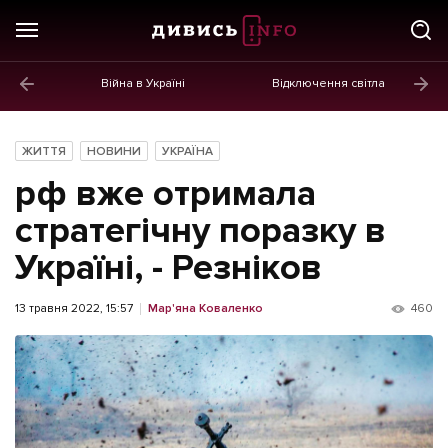
Війна в Україні
Відключення світла
ГОЛОВНЕ
Новини
ЖИТТЯ
НОВИНИ
УКРАЇНА
Політика
рф вже отримала
Економіка
стратегічну поразку в
Україні, - Резніков
Бізнес
Життя
13 травня 2022, 15:57
Мар'яна Коваленко
460
Культура
Афіша