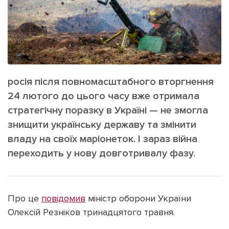
ІНШЕ
Інтерв'ю
Прес-релізи
Картки
Фото/Відео
Репортаж
Made in Lviv
Розслідування
росія після повномасштабного вторгнення
Погляди
24 лютого до цього часу вже отримала
Ініціативи
стратегічну поразку в Україні — не змогла
Лонгріди
знищити українську державу та змінити
владу на своїх маріонеток. І зараз війна
переходить у нову довготривалу фазу.
Зв'язатися з нами
[email protected]
Реклама на сайті
Політика конфіденційності
Про це
повідомив
міністр оборони України
Олексій Резніков тринадцятого травня.
Наші соц мережі