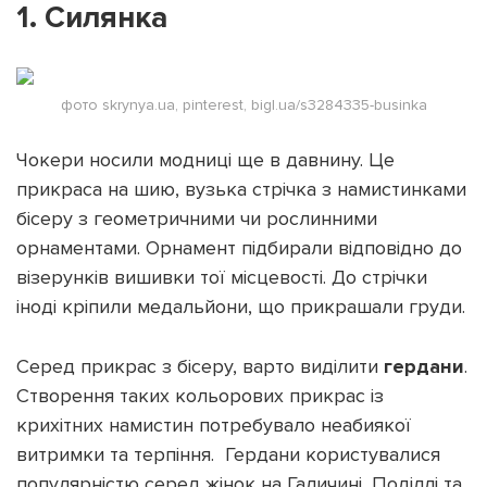
1. Силянка
фото skrynya.ua, pinterest, bigl.ua/s3284335-businka
Підтримати dyvys.info
Чокери носили модниці ще в давнину. Це
прикраса на шию, вузька стрічка з намистинками
бісеру з геометричними чи рослинними
орнаментами. Орнамент підбирали відповідно до
візерунків вишивки тої місцевості. До стрічки
іноді кріпили медальйони, що прикрашали груди.
Серед прикрас з бісеру, варто виділити
гердани
.
Створення таких кольорових прикрас із
крихітних намистин потребувало неабиякої
витримки та терпіння. Гердани користувалися
популярністю серед жінок на Галичині, Поділлі та