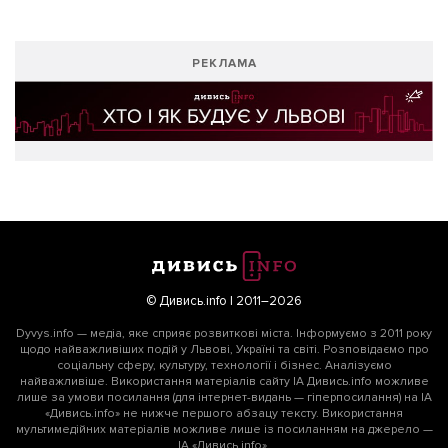
РЕКЛАМА
© Дивись.info | 2011–2026
Dyvys.info — медіа, яке сприяє розвиткові міста. Інформуємо з 2011 року
щодо найважливіших подій у Львові, Україні та світі. Розповідаємо про
соціальну сферу, культуру, технології і бізнес. Аналізуємо
найважливіше. Використання матеріалів сайту ІА Дивись.info можливе
лише за умови посилання (для інтернет-видань — гіперпосилання) на ІА
«Дивись.info» не нижче першого абзацу тексту. Використання
мультимедійних матеріалів можливе лише із посиланням на джерело —
ІА «Дивись.info».