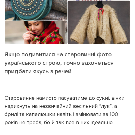
ІНШЕ
Інтерв'ю
Прес-релізи
Картки
Фото/Відео
Репортаж
Made in Lviv
Розслідування
Погляди
Якщо подивитися на старовинні фото
українського строю, точно захочеться
Ініціативи
придбати якусь з речей.
Лонгріди
Зв'язатися з нами
Старовинне намисто пасуватиме до сукні, вінки
[email protected]
Реклама на сайті
надихнуть на незвичайний весільний “лук”, а
брилі та капелюшки навіть і змінювати за 100
Політика конфіденційності
років не треба, бо й так все в них ідеально.
Наші соц мережі