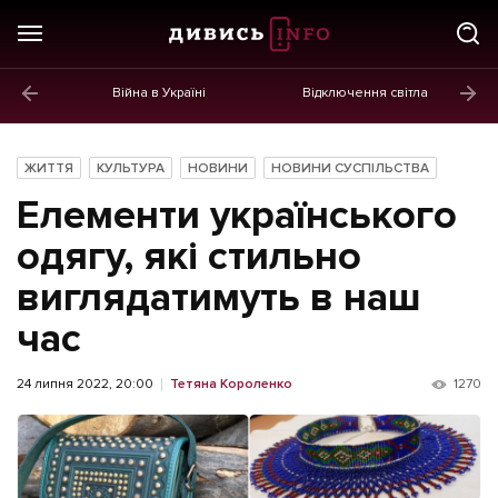
Війна в Україні
Відключення світла
ГОЛОВНЕ
Новини
ЖИТТЯ
КУЛЬТУРА
НОВИНИ
НОВИНИ СУСПІЛЬСТВА
Політика
Елементи українського
Економіка
одягу, які стильно
виглядатимуть в наш
Бізнес
час
Життя
Культура
24 липня 2022, 20:00
Тетяна Короленко
1270
Афіша