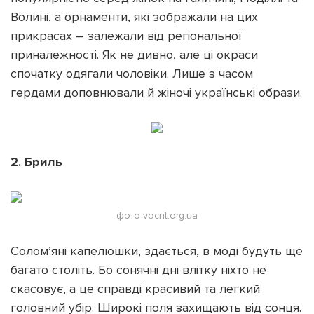
Волині, а орнаменти, які зображали на цих
прикрасах – залежали від регіональної
приналежності. Як не дивно, але ці окраси
спочатку одягали чоловіки. Лише з часом
гердами доповнювали й жіночі українські образи.
2. Бриль
фото vocnt.org.ua
Солом’яні капелюшки, здається, в моді будуть ще
багато століть. Бо сонячні дні влітку ніхто не
скасовує, а це справді красивий та легкий
головний убір. Широкі поля захищають від сонця.