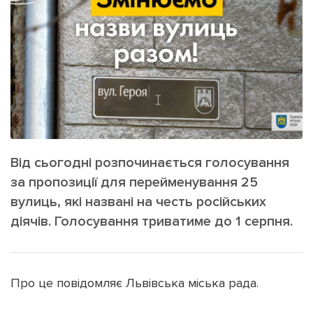
ІНШЕ
Інтерв'ю
Прес-релізи
Картки
Фото/Відео
Репортаж
Made in Lviv
Розслідування
Погляди
Ініціативи
Від сьогодні розпочинається голосування
Лонгріди
за пропозиції для перейменування 25
вулиць, які названі на честь російських
діячів. Голосування триватиме до 1 серпня.
Зв'язатися з нами
[email protected]
Реклама на сайті
Політика конфіденційності
Про це повідомляє Львівська міська рада.
Наші соц мережі