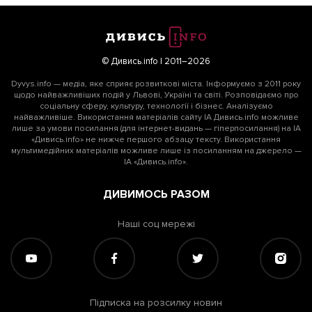
© Дивись.info | 2011–2026
Dyvys.info — медіа, яке сприяє розвиткові міста. Інформуємо з 2011 року
щодо найважливіших подій у Львові, Україні та світі. Розповідаємо про
соціальну сферу, культуру, технології і бізнес. Аналізуємо
найважливіше. Використання матеріалів сайту ІА Дивись.info можливе
лише за умови посилання (для інтернет-видань — гіперпосилання) на ІА
«Дивись.info» не нижче першого абзацу тексту. Використання
мультимедійних матеріалів можливе лише із посиланням на джерело —
ІА «Дивись.info».
ДИВИМОСЬ РАЗОМ
Наші соц мережі
Підписка на розсилку новин