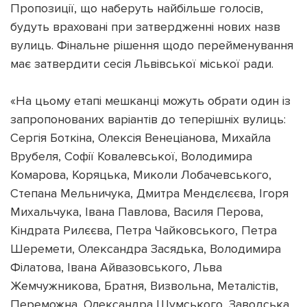
Пропозиції, що наберуть найбільше голосів,
будуть враховані при затвердженні нових назв
вулиць. Фінальне рішення щодо перейменування
має затвердити сесія Львівської міської ради.
Підтримати dyvys.info
«На цьому етапі мешканці можуть обрати один із
запропонованих варіантів до теперішніх вулиць:
Сергія Боткіна, Олексія Венеціанова, Михайла
Врубеля, Софії Ковалевської, Володимира
Комарова, Коряцька, Миколи Лобачевського,
Степана Мельничука, Дмитра Мендєлєєва, Ігоря
Михальчука, Івана Павлова, Василя Перова,
Кіндрата Рилєєва, Петра Чайковського, Петра
Шеремети, Олександра Засядька, Володимира
Філатова, Івана Айвазовського, Льва
Жемчужникова, Братня, Визвольна, Металістів,
Переможна, Олександра Шумського, Заводська.