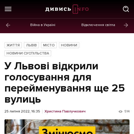
Війна в Україні
Відключення світла
ГОЛОВНЕ
Новини
ЖИТТЯ
ЛЬВІВ
МІСТО
НОВИНИ
Політика
НОВИНИ СУСПІЛЬСТВА
У Львові відкрили
Економіка
голосування для
Бізнес
перейменування ще 25
Життя
вулиць
Культура
25 липня 2022, 16:35
Христина Павлучкович
514
Афіша