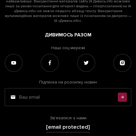
найважливіше. Використання матеріалів сайту ІА Дивись.info можливе
лише за умови посилання (для інтернет-видань — гіперпосилання) на ІА
«Дивись.info» не нижче першого абзацу тексту. Використання
мультимедійних матеріалів можливе лише із посиланням на джерело —
ІА «Дивись.info».
ДИВИМОСЬ РАЗОМ
Наші соц мережі
Підписка на розсилку новин
Зв'язатися з нами
[email protected]