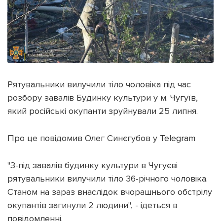
ІНШЕ
Інтерв'ю
Прес-релізи
Картки
Фото/Відео
Репортаж
Made in Lviv
Розслідування
Рятувальники вилучили тіло чоловіка під час
Погляди
розбору завалів Будинку культури у м. Чугуїв,
Ініціативи
який російські окупанти зруйнували 25 липня.
Лонгріди
Про це повідомив Олег Синєгубов у Telegram
Зв'язатися з нами
"З-під завалів будинку культури в Чугуєві
[email protected]
Реклама на сайті
рятувальники вилучили тіло 36-річного чоловіка.
Політика конфіденційності
Станом на зараз внаслідок вчорашнього обстрілу
окупантів загинули 2 людини", - ідеться в
повідомленні.
Наші соц мережі