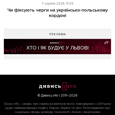
7 серпня 2026, 11:09
Чи фіксують черги на українсько-польському
кордоні
РЕКЛАМА
© Дивись.info | 2011–2026
Dyvys.info — медіа, яке сприяє розвиткові міста. Інформуємо з 2011 року
щодо найважливіших подій у Львові, Україні та світі. Розповідаємо про
соціальну сферу, культуру, технології і бізнес. Аналізуємо