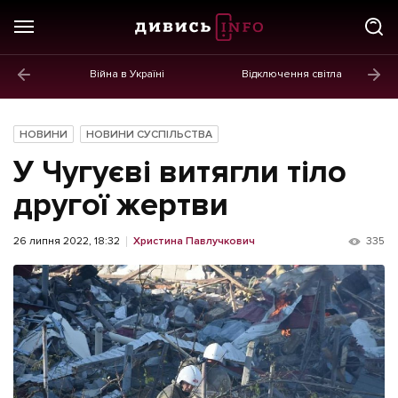
Війна в Україні
Відключення світла
ГОЛОВНЕ
Новини
НОВИНИ
НОВИНИ СУСПІЛЬСТВА
Політика
У Чугуєві витягли тіло
Економіка
другої жертви
Бізнес
26 липня 2022, 18:32
Христина Павлучкович
335
Життя
Культура
Афіша