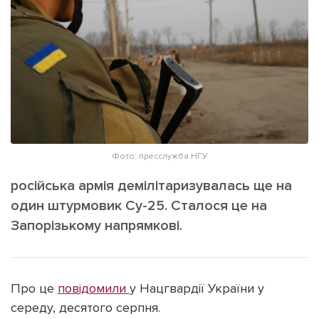
ІНШЕ
Інтерв'ю
Прес-релізи
Картки
Фото/Відео
Репортаж
Made in Lviv
Розслідування
Погляди
Ініціативи
Фото: пресслужба НГУ
Лонгріди
російська армія демілітаризувалась ще на
один штурмовик Су-25. Сталося це на
Запорізькому напрямкові.
Зв'язатися з нами
[email protected]
Реклама на сайті
Політика конфіденційності
Про це
повідомили
у Нацгвардії України у
середу, десятого серпня.
Наші соц мережі