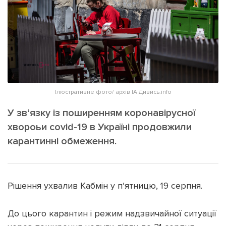
ІНШЕ
Інтерв'ю
Прес-релізи
Картки
Фото/Відео
Репортаж
Made in Lviv
Розслідування
Погляди
Ілюстративне фото/ архів ІА Дивись.info
Ініціативи
У зв‘язку із поширенням коронавірусної
Лонгріди
хвороьи covid-19 в Україні продовжили
карантинні обмеження.
Зв'язатися з нами
[email protected]
Реклама на сайті
Рішення ухвалив Кабмін у п‘ятницю, 19 серпня.
Політика конфіденційності
До цього карантин і режим надзвичайної ситуації
Наші соц мережі