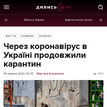
Війна в Україні
Відключення світла
ГОЛОВНЕ
Новини
ЖИТТЯ
НОВИНИ
УКРАЇНА
Політика
Через коронавірус в
Економіка
Україні продовжили
карантин
Бізнес
Життя
19 серпня 2022, 19:05
Мар'яна Коваленко
1159
Культура
Афіша