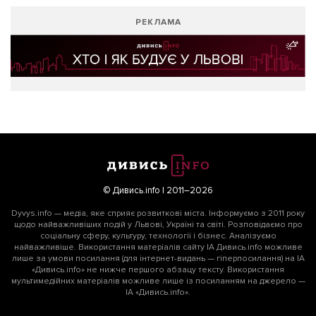
РЕКЛАМА
© Дивись.info | 2011–2026
Dyvys.info — медіа, яке сприяє розвиткові міста. Інформуємо з 2011 року
щодо найважливіших подій у Львові, Україні та світі. Розповідаємо про
соціальну сферу, культуру, технології і бізнес. Аналізуємо
найважливіше. Використання матеріалів сайту ІА Дивись.info можливе
лише за умови посилання (для інтернет-видань — гіперпосилання) на ІА
«Дивись.info» не нижче першого абзацу тексту. Використання
мультимедійних матеріалів можливе лише із посиланням на джерело —
ІА «Дивись.info».