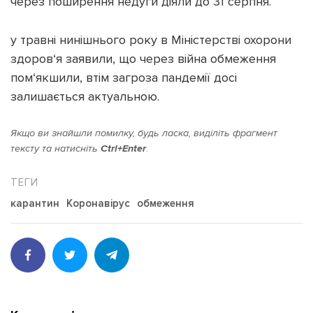
через поширення недуги діяли до 31 серпня.
у травні нинішнього року в Міністерстві охорони
здоров‘я заявили, що через війна обмеження
пом‘якшили, втім загроза пандемії досі
Підтримати dyvys.info
залишається актуальною.
Якщо ви знайшли помилку, будь ласка, виділіть фрагмент
тексту та натисніть
Ctrl+Enter
.
карантин
Коронавірус
обмеження