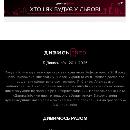
© Дивись.info | 2011–2026
Dyvys.info — медіа, яке сприяє розвиткові міста. Інформуємо з 2011 року
щодо найважливіших подій у Львові, Україні та світі. Розповідаємо про
соціальну сферу, культуру, технології і бізнес. Аналізуємо
найважливіше. Використання матеріалів сайту ІА Дивись.info можливе
лише за умови посилання (для інтернет-видань — гіперпосилання) на ІА
«Дивись.info» не нижче першого абзацу тексту. Використання
мультимедійних матеріалів можливе лише із посиланням на джерело —
ІА «Дивись.info».
ДИВИМОСЬ РАЗОМ