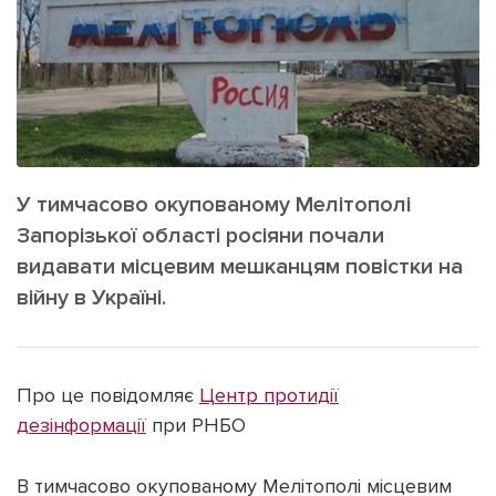
ІНШЕ
Інтерв'ю
Прес-релізи
Картки
Фото/Відео
Репортаж
Made in Lviv
Розслідування
Погляди
У тимчасово окупованому Мелітополі
Ініціативи
Запорізької області росіяни почали
видавати місцевим мешканцям повістки на
Лонгріди
війну в Україні.
Зв'язатися з нами
[email protected]
Реклама на сайті
Про це повідомляє
Центр протидії
дезінформації
при РНБО
Політика конфіденційності
В тимчасово окупованому Мелітополі місцевим
Наші соц мережі