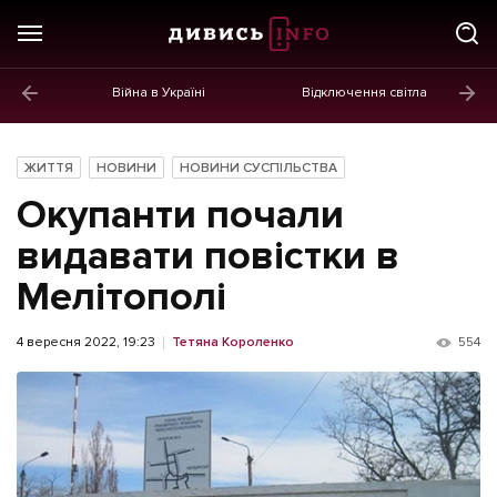
Війна в Україні
Відключення світла
ГОЛОВНЕ
Новини
ЖИТТЯ
НОВИНИ
НОВИНИ СУСПІЛЬСТВА
Політика
Окупанти почали
Економіка
видавати повістки в
Мелітополі
Бізнес
Життя
4 вересня 2022, 19:23
Тетяна Короленко
554
Культура
Афіша