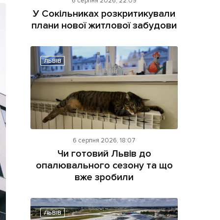
6 серпня 2026, 22:09
У Сокільниках розкритикували
плани нової житлової забудови
ЛЬВІВ
ама на сайті
і
6 серпня 2026, 18:07
Чи готовий Львів до
опалювального сезону та що
вже зробили
ЛЬВІВ