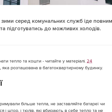
ї зими серед комунальних служб іде повни
та підготуватись до можливих холодів.
ати тепло та кошти - читайте у матеріалі.
24
ці, яка розташована в багатоквартирному будинку.
ї
римували більше тепла, не заставляйте батареї чи
 і штор, і тюлів, які вбирають в себе тепло та не