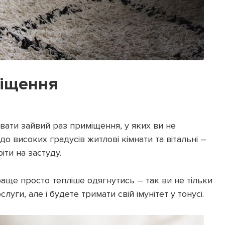
міщення
вати зайвий раз приміщення, у яких ви не
до високих градусів житлові кімнати та вітальні –
іти на застуду.
краще просто тепліше одягнутись – так ви не тільки
уги, але і будете тримати свій імунітет у тонусі.