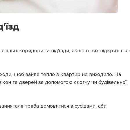
д'їзд
пільні коридори та під'їзди, якщо в них відкриті вік
иходи, щоб зайве тепло з квартир не виходило. На
ікон та дверей за допомогою скотчу чи будівельної
вання, але треба домовитися з сусідами, аби