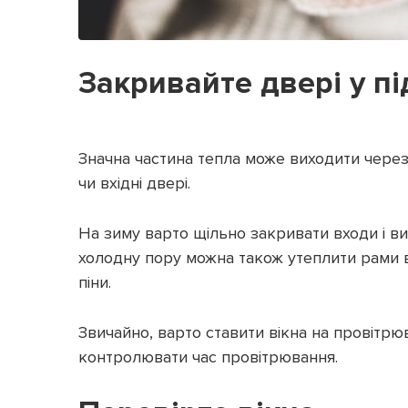
Закривайте двері у пі
Значна частина тепла може виходити через с
чи вхідні двері.
На зиму варто щільно закривати входи і в
холодну пору можна також утеплити рами в
піни.
Звичайно, варто ставити вікна на провітрю
контролювати час провітрювання.