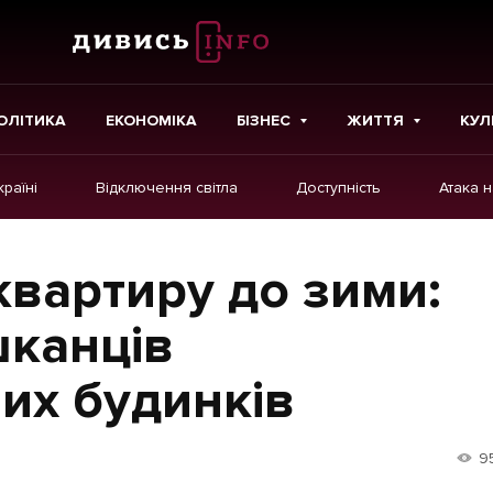
ОЛІТИКА
ЕКОНОМІКА
БІЗНЕС
ЖИТТЯ
КУЛ
країні
Відключення світла
Доступність
Атака 
ІНШЕ
Інтерв'ю
квартиру до зими:
Картки
шканців
Репортаж
их будинків
Розслідування
Погляди
9
Ініціативи