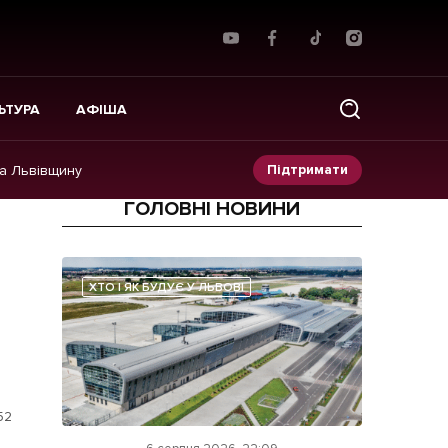
ЬТУРА
АФІША
Підтримати
на Львівщину
ГОЛОВНІ НОВИНИ
Прес-релізи
Фото/Відео
ХТО І ЯК БУДУЄ У ЛЬВОВІ
Made in Lviv
52