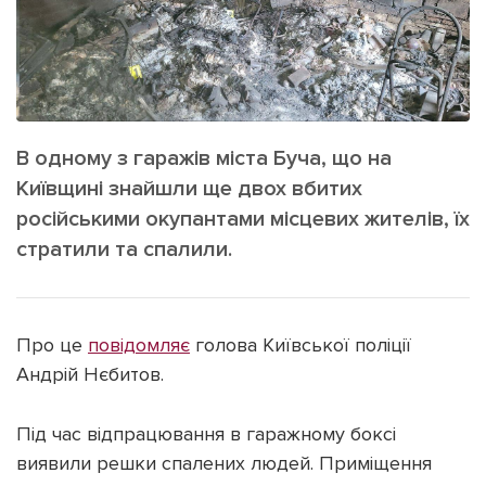
ІНШЕ
Інтерв'ю
Прес-релізи
Картки
Фото/Відео
Репортаж
Made in Lviv
Розслідування
В одному з гаражів міста Буча, що на
Київщині знайшли ще двох вбитих
Погляди
російськими окупантами місцевих жителів, їх
Ініціативи
стратили та спалили.
Лонгріди
Про це
повідомляє
голова Київської поліції
Зв'язатися з нами
[email protected]
Реклама на сайті
Андрій Нєбитов.
Політика конфіденційності
Під час відпрацювання в гаражному боксі
виявили решки спалених людей. Приміщення
Наші соц мережі