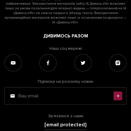
найважливіше. Використання матеріалів сайту ІА Дивись.info можливе
лише за умови посилання (для інтернет-видань — гіперпосилання) на ІА
«Дивись.info» не нижче першого абзацу тексту. Використання
мультимедійних матеріалів можливе лише із посиланням на джерело —
ІА «Дивись.info».
ДИВИМОСЬ РАЗОМ
Наші соц мережі
Підписка на розсилку новин
Зв'язатися з нами
[email protected]