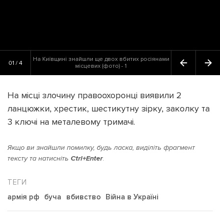
На Київщині знайшли ще двох вбитих росіянами
01 / 4
місцевих (фото) - 1
На місці злочину правоохоронці виявили 2
ланцюжки, хрестик, шестикутну зірку, заколку та
3 ключі на металевому тримачі.
Якщо ви знайшли помилку, будь ласка, виділіть фрагмент
тексту та натисніть
Ctrl+Enter
.
армія рф
буча
вбивство
Війна в Україні