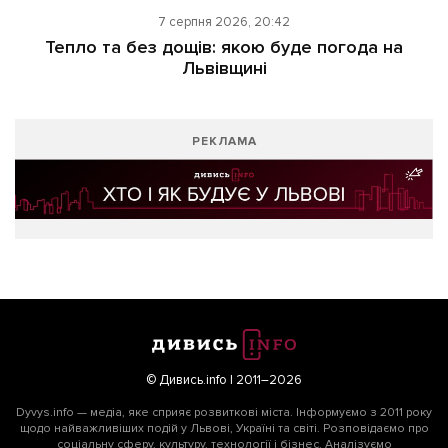
7 серпня 2026, 20:42
Тепло та без дощів: якою буде погода на
Львівщині
РЕКЛАМА
© Дивись.info | 2011–2026
Dyvys.info — медіа, яке сприяє розвиткові міста. Інформуємо з 2011 року
щодо найважливіших подій у Львові, Україні та світі. Розповідаємо про
соціальну сферу, культуру, технології і бізнес. Аналізуємо