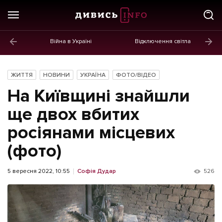
Війна в Україні
Відключення світла
ГОЛОВНЕ
Новини
ЖИТТЯ
НОВИНИ
УКРАЇНА
ФОТО/ВІДЕО
Політика
На Київщині знайшли
Економіка
ще двох вбитих
росіянами місцевих
Бізнес
(фото)
Життя
Культура
5 вересня 2022, 10:55
Софія Дудар
526
Афіша