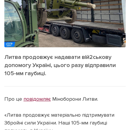
ІНШЕ
Інтерв'ю
Прес-релізи
Картки
Фото/Відео
Репортаж
Made in Lviv
Розслідування
Погляди
Литва продовжує надавати вій2ськову
Ініціативи
допомогу Україні, цього разу відправили
Лонгріди
105-мм гаубиці.
Зв'язатися з нами
Про це
повідомляє
Міноборони Литви.
[email protected]
Реклама на сайті
Політика конфіденційності
«Литва продовжує матеріально підтримувати
Збройні сили України. Наші 105-мм гаубиці
Наші соц мережі