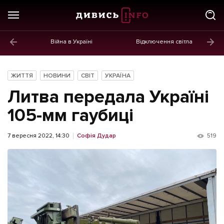
Війна в Україні
Відключення світла
ГОЛОВНЕ
Новини
ЖИТТЯ
НОВИНИ
СВІТ
УКРАЇНА
Політика
Литва передала Україні
Економіка
105-мм гаубиці
Бізнес
7 вересня 2022, 14:30
Софія Дудар
519
Життя
Культура
Афіша