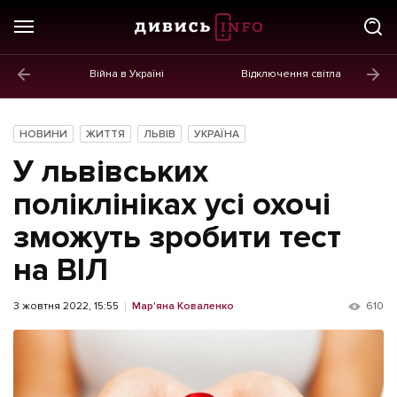
Війна в Україні
Відключення світла
ГОЛОВНЕ
Новини
НОВИНИ
ЖИТТЯ
ЛЬВІВ
УКРАЇНА
Політика
У львівських
Економіка
поліклініках усі охочі
зможуть зробити тест
Бізнес
на ВІЛ
Життя
Культура
3 жовтня 2022, 15:55
Мар'яна Коваленко
610
Афіша