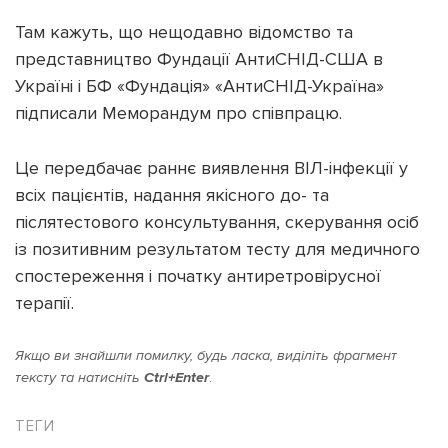
Там кажуть, що нещодавно відомство та
представництво Фундації АнтиСНІД-США в
Україні і БФ «Фундація» «АнтиСНІД-Україна»
підписали Меморандум про співпрацю.
Підтримати dyvys.info
Це передбачає раннє виявлення ВІЛ-інфекції у
всіх пацієнтів, надання якісного до- та
післятестового консультування, скерування осіб
із позитивним результатом тесту для медичного
спостереження і початку антиретровірусної
терапії.
Якщо ви знайшли помилку, будь ласка, виділіть фрагмент
тексту та натисніть
Ctrl+Enter
.