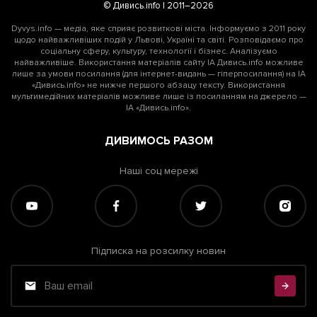
© Дивись.info | 2011–2026
Dyvys.info — медіа, яке сприяє розвиткові міста. Інформуємо з 2011 року
щодо найважливіших подій у Львові, Україні та світі. Розповідаємо про
соціальну сферу, культуру, технології і бізнес. Аналізуємо
найважливіше. Використання матеріалів сайту ІА Дивись.info можливе
лише за умови посилання (для інтернет-видань — гіперпосилання) на ІА
«Дивись.info» не нижче першого абзацу тексту. Використання
мультимедійних матеріалів можливе лише із посиланням на джерело —
ІА «Дивись.info».
ДИВИМОСЬ РАЗОМ
Наші соц мережі
Підписка на розсилку новин