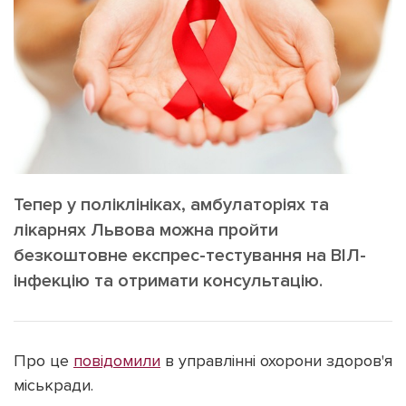
ІНШЕ
Інтерв'ю
Прес-релізи
Картки
Фото/Відео
Репортаж
Made in Lviv
Розслідування
Погляди
Ініціативи
Тепер у поліклініках, амбулаторіях та
Лонгріди
лікарнях Львова можна пройти
безкоштовне експрес-тестування на ВІЛ-
інфекцію та отримати консультацію.
Зв'язатися з нами
[email protected]
Реклама на сайті
Політика конфіденційності
Про це
повідомили
в управлінні охорони здоров'я
міськради.
Наші соц мережі